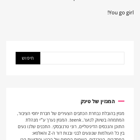
You go girl!
המגזין של טינק
מגזין בהובלת נבחרת הכתבים הצעירים של חברת יחסי הציבור,
המתמחה בשיווק לנוער, teenk. המגזין נערך ע״י מנהלת
התוכן והנכסים הדיגיטליים, רוני טרנובסקי. התכנים שלנו נעים
בין כל העולמות שנוגעים לבני ובנות דור ה-Z והאלפא:
המחקרים, הטרנדים, השמות החמים של הרגע והידיעות הכי