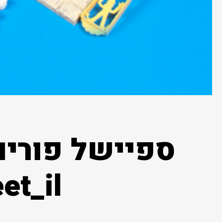
ספיישל פורים
et_il