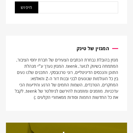
המגזין של טינק
מגזין בהובלת נבחרת הכתבים הצעירים של חברת יחסי הציבור,
המתמחה בשיווק לנוער, teenk. המגזין נערך ע״י מנהלת
התוכן והנכסים הדיגיטליים, רוני טרנובסקי. התכנים שלנו נעים
בין כל העולמות שנוגעים לבני ובנות דור ה-Z והאלפא:
המחקרים, הטרנדים, השמות החמים של הרגע והידיעות הכי
עדכניות. מוזמנים ומוזמנות להירשם לניוזלטר של teenk, לקבל
את כל החדשות החמות וסודות ממאחורי הקלעים ;)