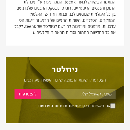
המתמחה בשיווק לנוער, teenk. המגזין נערך ע״י מנהלת
התוכן והנכסים הדיגיטליים, רוני טרנובסקי. התכנים שלנו נעים
בין כל העולמות שנוגעים לבני ובנות דור ה-Z והאלפא:
המחקרים, הטרנדים, השמות החמים של הרגע והידיעות הכי
עדכניות. מוזמנים ומוזמנות להירשם לניוזלטר של teenk, לקבל
את כל החדשות החמות וסודות ממאחורי הקלעים ;)
ניוזלטר
הצטרפו לרשימת התפוצה שלנו והישארו מעודכנים
אני מאשר/ת כי קראתי את
מדיניות הפרטיות