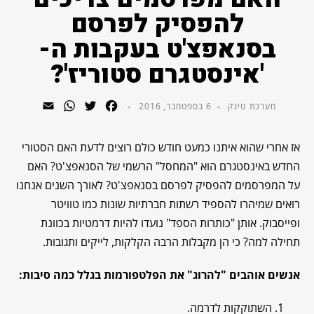
להפסיק לפרסם
בסנאפצ'ט בעקבות ה-
'אינסטגרם סטוריז'?
WhatsApp
Email
Twitter
Facebook
מערכת טינק
6 בספטמבר, 2016
אז אחרי שהוא איתנו כמעט חודש כולם רוצים לדעת האם הסטורי
החדש באינסטגרם הוא "המחסל" הרשמי של הסנאפצ'ט? האם
על המפרסמים להפסיק לפרסם בסנאפצ'ט? לאורך השנים אנחנו
רואים שמיהרו להספיד רשתות חברתיות שונות כמו טוויטר
ופייסבוק. אותן "כותרות הספד" נועדו להיות דרמטיות בכוונת
תחילה למה? כי הן מקבלות הרבה הקלקות, לייקים ותגובות.
אנשים אוהבים "להרוג" את הפלטפורמות בגלל כמה סיבות:
השתוקקות לדרמה.