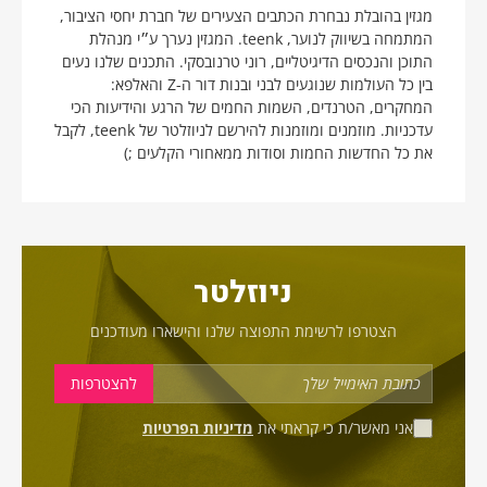
מגזין בהובלת נבחרת הכתבים הצעירים של חברת יחסי הציבור,
המתמחה בשיווק לנוער, teenk. המגזין נערך ע״י מנהלת
התוכן והנכסים הדיגיטליים, רוני טרנובסקי. התכנים שלנו נעים
בין כל העולמות שנוגעים לבני ובנות דור ה-Z והאלפא:
המחקרים, הטרנדים, השמות החמים של הרגע והידיעות הכי
עדכניות. מוזמנים ומוזמנות להירשם לניוזלטר של teenk, לקבל
את כל החדשות החמות וסודות ממאחורי הקלעים ;)
ניוזלטר
הצטרפו לרשימת התפוצה שלנו והישארו מעודכנים
אני מאשר/ת כי קראתי את
מדיניות הפרטיות