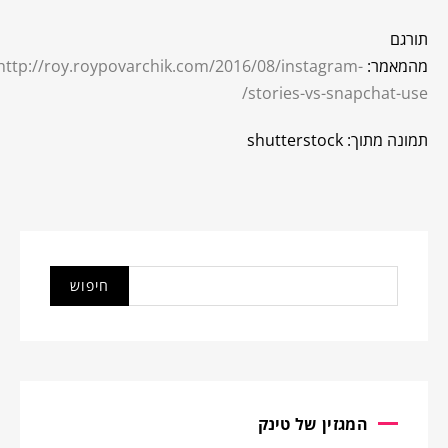
תורגם
מהמאמר:
http://roy.roypovarchik.com/2016/08/instagram-
stories-vs-snapchat-use/
תמונה מתוך: shutterstock
המגזין של טינק