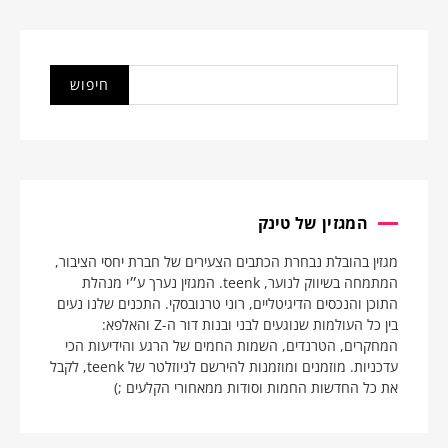
המגזין של טינק
מגזין בהובלת נבחרת הכתבים הצעירים של חברת יחסי הציבור,
המתמחה בשיווק לנוער, teenk. המגזין נערך ע״י מנהלת
התוכן והנכסים הדיגיטליים, רוני טרנובסקי. התכנים שלנו נעים
בין כל העולמות שנוגעים לבני ובנות דור ה-Z והאלפא:
המחקרים, הטרנדים, השמות החמים של הרגע והידיעות הכי
עדכניות. מוזמנים ומוזמנות להירשם לניוזלטר של teenk, לקבל
את כל החדשות החמות וסודות ממאחורי הקלעים ;)