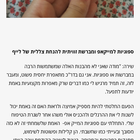
ספוגיות למייקאפ ומברשת זוויתית להנחת צללית
של לייף
שירה: "מודה שאני לא מהבנות האלה שמשתמשות הרבה
במברשות או ספוגיות. אני גם בדר"כ מתאפרת יחסית פשוט, ומעבר
לזה, זה תמיד מרגיש לי כמו דברים שרק מאפרות מקצועיות באמת
יודעות לתפעל.
הפעם החלטתי להיות מספיק אמיצה ולראות האם זה באמת יכול
לשנות לי את ההרגלים ולהכניס אולי משהו אחר לשגרת הטיפוח
שלי. התחלתי עם ספוגיות המייק אפ- האמת שלשמחתי זה לא כזה
מסובך ובעייתי כמו שחשבתי. הן קלילות ופשוטות לשימוש,
מתנקות במהירות והמריחה, בניגוד לשיטה הקודמת שבה הייתי