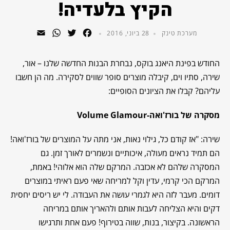
הקיץ בלעדיה!
WhatsApp
Email
Twitter
Facebook
מערכת טינק
28 ביוני, 2016
החודש בפינת היאנג בוקס, נבחרת הבנות החדשה שלנו – אור,
שירה, סתיו וים, קיבלה מוצרים סופר שווים לסקירה. מה הן חשבו
עליהם? קבלו את הציונים הסופיים:
מסקרה של בורז'ואה-
Volume Glamour
שירה: "אז קודם כל, גילוי נאות, אני מתה על המוצרים של בורז'ואה!
הם תמיד נראים מעולה, איכותיים ונשמרים לאורך זמן. גם
המסקרה שלהם לא אכזבה. המרקם שלה הוא אלוהי! באמת,
המרקם הכי קרמי, עדין וקל למריחה שאי פעם ראיתי במוצרים
דומים. מעבר לזה היא לגמרי עושה את העבודה. לי יש ריסים יחסית
דקים והיא הצליחה לעבות אותם ולהאריך אותם במריחה
הראשונה. בקיצור, בנות, שווה בטירוף! פעם אחת ותרגישו