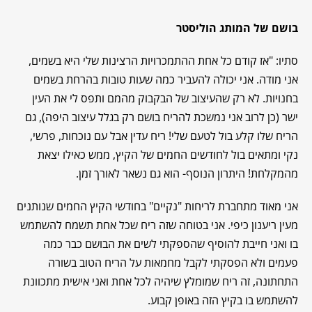
בושם של המותג הוליסטר
סתיו: "אז קודם כל אחת ההתמכרויות הרצינות שלי היא בשמים,
אני מודה. אני יכולה להעביר כמה שעות טובות בהרחת בשמים
בחנויות. לא רק שהעיצוב של הבקבוק מהמם ותפס לי את העין
ישר (כן לרוב אני נמשכת להריח בושם רק בגלל עיצוב היפה), גם
הריח שלו קלע בול לטעם שלי! ריח עדין אבל עם נוכחות, פרשי,
נקי ומתאים בול לחודשים החמים של הקיץ, ממש כאילו יצאת
מהמקלחת! היתרון הנוסף- הוא גם נשאר לאורך זמן.
אני מאוד מתחברת לריחות "נקיים" בחודשי הקיץ החמים שנותנים
מעין ריענון כיפי. אני בטוחה שזה ריח שכל אחת תשמח להשתמש
בו ואני חייבת להוסיף שהספקתי לשים את הבושם כבר כמה
פעמים ולא הפסקתי לקבל מחמאות על הריח הטוב בשורה
התחתונה, זה ריח שמומלץ שיהיה לכל אחת ואני אישית מתכוונת
להשתמש בו בקיץ הזה באופן קבוע.