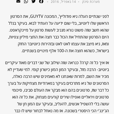
WhatsApp
Email
Twitter
Facebook
מערכת טינק
14 באפריל, 2016
לפני שנתיים העלה גיא פודוליץ', המכונה GUYTV, את הסרטון
הראשון שלו ליוטיוב, בלי שום ידיעה על העתיד לבוא. בעיקר בגלל
שהוא חשב שזה פשוט נורא מגניב לעשות סרטון על מיינקראפט.
היום הסרטון שהתחיל את הכול כבר חצה את החצי מיליון צפיות,
ומאז, גיא מיצב את עצמו לאט לאט ובזהירות כיוטיובר החזק
בישראל, כשהוא חוצה את ה-100 אלף מינויים בשנתיים.
אז איך כל זה קרה? כנראה שזה שילוב של שני דברים מאוד עיקריים
ביוטיוב- הרבה מזל, ובעיקר המון המון כישרון קומי. למי שעדיין לא
מכיר את השם, למרות שאנחנו לא מאמינים שיש הרבה כאלה,
הסרטונים של גיא מתרכזים בעיקר בפארודיות מצחיקות על בערך
כל דבר שזז, סרטונים בהם הוא מבקר את העולם סביבו, סיכומי
סרטונים ויראליים ואפילו שירים קורעים מצחוק. את כל זה הוא
עושה בלי להשפיל אנשים, להעליב, ובעיקר עם המון חן של
הג'ינג'י הכי היסטרי בשכונה. אז מה נאחל לבחור שיש לו כבר