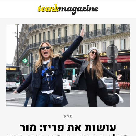
yng
עושות את פריז: מור