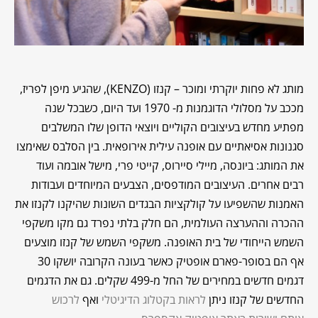
מותג לא פחות יוקרתי ומוכר – קנזו (KENZO), שהגיע מיפן לפריז,
מככב על מסלולי הדוגמנות מ- 1970 ועד היום, כשבכל שנה
מפתיע מחדש בעיצובים הקוליים ויוצאי הדופן שלו המשלבים
סגנונות אסיאתיים עם אופנה עילית אירופאית. בין הסלבס שאימצו
את המותג: ביונסה, מיילי סיירוס, קייטי פרי, מישל אובמה ועוד
רבים אחרים. העיצובים המודפסים, הצבעים המיוחדים ועבודות
האמנות שהשפיעו על קולקציות הבגדים השונות שהיקנו לקנזו את
ההכרה וההערצה העולמית, הם חלק בלתי נפרד גם מקו משקפי
השמש הייחודי של בית האופנה. משקפי השמש של קנזו מוצעים
אף הם בסופר-פארם אופטיק כאשר בעונה הקרובה יושקו 30
דגמים חדשים במחירים של החל מ-499 שקלים. גם את הדגמים
החדשים של קנזו ניתן
לראות בקטלוג הדיגיטלי
ואף
לרכוש