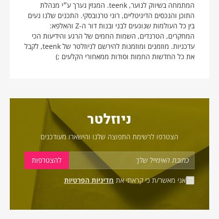
המתמחה בשיווק לנוער, teenk. המגזין נערך ע״י מנהלת
התוכן והנכסים הדיגיטליים, רוני טרנובסקי. התכנים שלנו נעים
בין כל העולמות שנוגעים לבני ובנות דור ה-Z והאלפא:
המחקרים, הטרנדים, השמות החמים של הרגע והידיעות הכי
עדכניות. מוזמנים ומוזמנות להירשם לניוזלטר של teenk, לקבל
את כל החדשות החמות וסודות ממאחורי הקלעים ;)
ניוזלטר
הצטרפו לרשימת התפוצה שלנו והישארו מעודכנים
אני מאשר/ת כי קראתי את
מדיניות הפרטיות