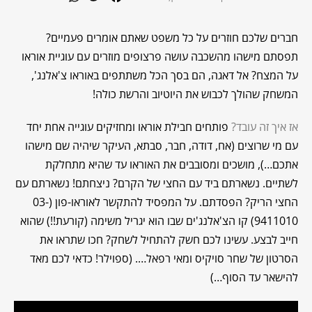
חברים שלכם חוזרים על כל משפט שאתם אומרים פעמיים?
תפסתם מישהו מהשכבה עושה פרצופים מוזרים עם עוגיית אוראו
על המצח? אל דאגה, הם בסך הכל משתתפים באוראו צ'אלנג',
המשחק שהולך לכבוש את היוטיוב והרשת כולה!
אז איך זה עובד?
פותחים חבילת אוראו ומחזיקים עוגייה אחת יחד
עם מי שרוצים (אח, דודה, חבר, סבתא, העיקר שיהיה שם מישהו
אתכם…), מושכים ומסובבים את האוראו עד שהיא מתחלקת
לשתיים. נשארתם ביד עם החצי של הקרם? ניצחתם! נשארתם עם
החצי הריק? הפסדתם. על המפסיד להתקשר לאוראו-פון (03-
9411010) קו הצ'אלנג'ים שבו הוא יגריל משימה (קורעת!!) שהוא
חייב לבצע. עשינו לכם חשק להתחיל לשחק? חכו שתראו את
הסרטון של שחר סויקיס ומאי רפאל…. (ספוילר! כדאי לכם מאד
להישאר עד הסוף…)