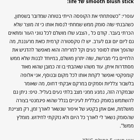
smooth blush stick של life:
עופרי: "כשפתחתי את הקופסה הייתי בטוחה שמדובר בשפתון,
כשהבנתי שזה סומק ממש שמחתי לנסות אותו כי זה מוצר שלא
הכרתי בעבר. קודם כל , הצבע שלו מושלם לכל גווני העור ומתאים
גם ליום יום וגם לערב. יש לו טקסטורה קרמית כזאת מרעננת, מה
שהופך אותו לסופר נעים וקל למריחה והוא מאפשר להדגיש את
הלחיים בלי מברשת, שזה יתרון מושלם, במיוחד לבנות שלא ממש
מסתדרות איתן. עוד משהו שאהבתי בו זה כמובן שהוא מאוד
קומפקטי ואפשר לקחת אותו לכל מקום ובנוסף, אני אלופה
בלשבור צלליות וסמקים במרקם אבקתי דחוס, מה שאומר
שבמקרה הזה, נמנע ממני מצב בלתי נעים בעליל. טיפ: ניתן גם
להשתמש בסומק כצללית לעיניים בגלל שהוא פיגמנטי בצורה
מושלמת, ואם אתן בקטע של איפור שנשאר לאורך זמן, רק מציינת
שהסומק נשאר לי לאורך כל היום ולא נזקקתי לחידוש. מומלץ
ממש!".