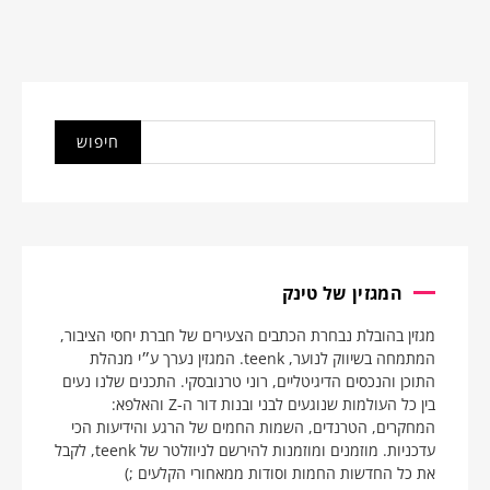
המגזין של טינק
מגזין בהובלת נבחרת הכתבים הצעירים של חברת יחסי הציבור,
המתמחה בשיווק לנוער, teenk. המגזין נערך ע״י מנהלת
התוכן והנכסים הדיגיטליים, רוני טרנובסקי. התכנים שלנו נעים
בין כל העולמות שנוגעים לבני ובנות דור ה-Z והאלפא:
המחקרים, הטרנדים, השמות החמים של הרגע והידיעות הכי
עדכניות. מוזמנים ומוזמנות להירשם לניוזלטר של teenk, לקבל
את כל החדשות החמות וסודות ממאחורי הקלעים ;)