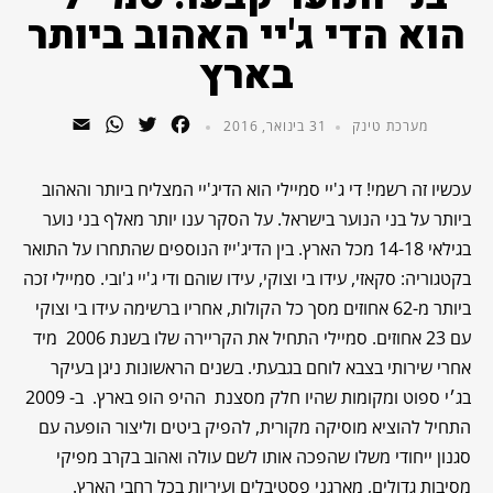
הוא הדי ג'יי האהוב ביותר
בארץ
WhatsApp
Email
Twitter
Facebook
מערכת טינק
31 בינואר, 2016
עכשיו זה רשמי! די ג'יי סמיילי הוא הדיג'יי המצליח ביותר והאהוב
ביותר על בני הנוער בישראל. על הסקר ענו יותר מאלף בני נוער
בגילאי 14-18 מכל הארץ. בין הדיג'ייז הנוספים שהתחרו על התואר
בקטגוריה: סקאזי, עידו בי וצוקי, עידו שוהם ודי ג'יי ג'ובי. סמיילי זכה
ביותר מ-62 אחוזים מסך כל הקולות, אחריו ברשימה עידו בי וצוקי
עם 23 אחוזים. סמיילי התחיל את הקריירה שלו בשנת 2006 מיד
אחרי שירותי בצבא לוחם בגבעתי. בשנים הראשונות ניגן בעיקר
בג׳י ספוט ומקומות שהיו חלק מסצנת ההיפ הופ בארץ. ב- 2009
התחיל להוציא מוסיקה מקורית, להפיק ביטים וליצור הופעה עם
סגנון ייחודי משלו שהפכה אותו לשם עולה ואהוב בקרב מפיקי
מסיבות גדולים, מארגני פסטיבלים ועיריות בכל רחבי הארץ.