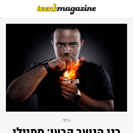
כללי
בני הנוער קבעו: סמיילי