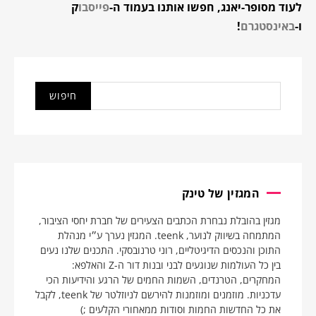
לעוד מסופר-יאנג, חפשו אותנו בעמוד ה-
פייסבו
ק
ו-
באינסטגרם
!
המגזין של טינק
מגזין בהובלת נבחרת הכתבים הצעירים של חברת יחסי הציבור,
המתמחה בשיווק לנוער, teenk. המגזין נערך ע״י מנהלת
התוכן והנכסים הדיגיטליים, רוני טרנובסקי. התכנים שלנו נעים
בין כל העולמות שנוגעים לבני ובנות דור ה-Z והאלפא:
המחקרים, הטרנדים, השמות החמים של הרגע והידיעות הכי
עדכניות. מוזמנים ומוזמנות להירשם לניוזלטר של teenk, לקבל
את כל החדשות החמות וסודות ממאחורי הקלעים ;)