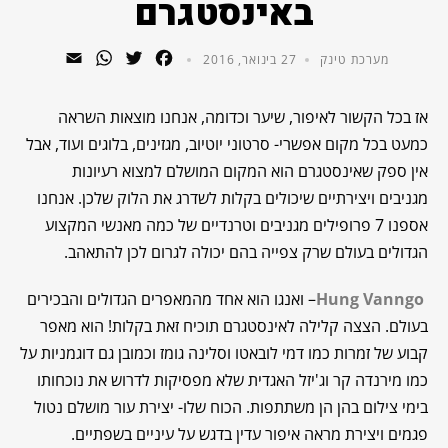
באינסטגרם
WhatsApp
Email
Twitter
Facebook
מערכת טינק
27 בינואר, 2016
אז בכל הקשור לאיפור, שיער וכדומה, אנחנו מוצאות השראה
כמעט בכל מקום אפשרי- סרטוני יוטיוב, מגזינים, בלוגים ועוד, אבל
אין ספק שאינסטגרם הוא המקום המושלם למצוא רעיונות
מגניבים ויצירתיים שיכולים בקלות לשדרג את הלוק שלכן. אנחנו
אספנו 7 פרופילים מגניבים וטרנדיים של כמה מאנשי המקצוע
הגדולים בעולם שרק צפייה בהם יכולה לגרום לכן להתאהב.
Hung Vanngo
– ואנגו הוא אחד מהמאפרים הגדולים והבכירים
בעולם. הצצה קלילה לאינסטגרם תוכיח זאת בקלות! הוא מאפר
קבוע של זמרות כמו דמי לובאטו וסלינה גומז וכמובן גם דוגמניות על
כמו מירנדה קר וג'יזל האגדית שלא מפסיקות לדרוש את נוכחותו
בימי צילום בהן הן משתתפות. הכוח שלו- יצירת עור מושלם נטול
פגמים ויצירת מראה איפור עדין בדגש על עיניים בשפתיים.