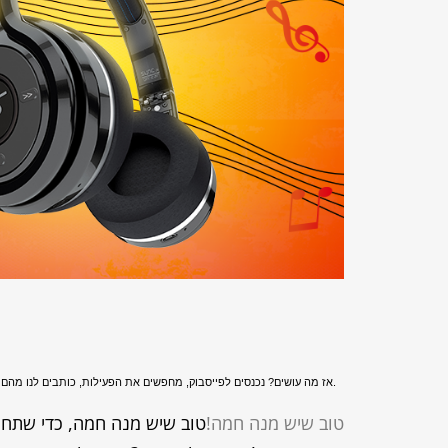
אז מה עושים? נכנסים לפייסבוק, מחפשים את הפעילות, כותבים לנו מהם הדרכים היצירתיות שלכם להתחמם בחורף ומי יודע, אולי תזכו. עד אז, ככה רועי עדין מתחמם בחורף.
טוב שיש מנה חמה!