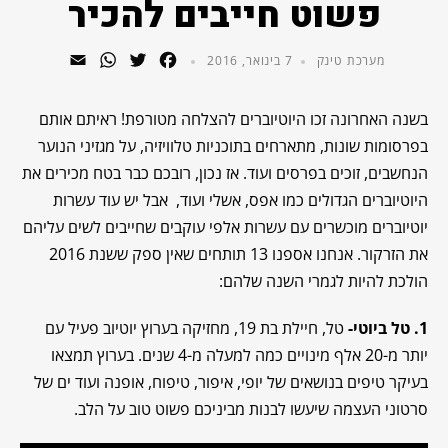
פשוט חייבים להכיר
WhatsApp
Email
Twitter
Facebook
מערכת טינק
7 בינואר, 2016
בשנה האחרונה זכו היוטיוברים להצלחה מטורפת! ראיתם אותם
בפרסומות שונות, מתארחים בתוכניות טלוויזיה, על מגזיני הנוער
הנחשבים, זוכים בפרסים ועוד. אז נכון, רובכם כבר בטח מכירים את
היוטיוברים הגדולים כמו אפס, אשלי ועוד, אבל יש עוד עשרות
יוטיוברים מוכשרים עם עשרות אלפי עוקבים שחייבים לשים עליהם
את הזרקור. אנחנו אספנו 13 תותחים שאין ספק ששנת 2016
הולכת להיות לגמרי השנה שלהם:
1. טל ביוטי-
טל, חיילת בת 19, מחזיקה בערוץ יוטיוב פעיל עם
יותר מ-20 אלף מינויים כמה למעלה מ-4 שנים. בערוץ תמצאו
בעיקר טיפים בנושאים של יופי, איפור, טיפוח, אופנה ועוד ים של
סרטוני העצמה שיעשו לבנות מביניכם פשוט טוב על הלב.