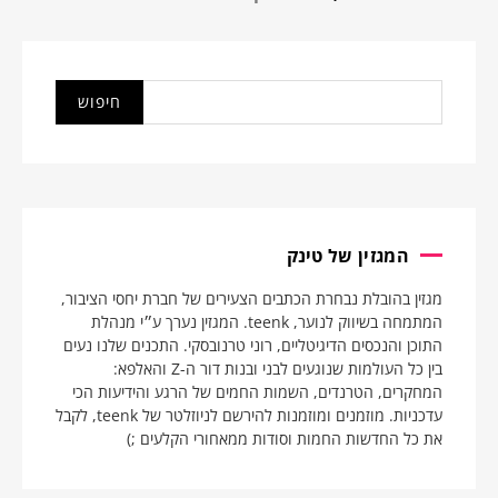
המגזין של טינק
מגזין בהובלת נבחרת הכתבים הצעירים של חברת יחסי הציבור,
המתמחה בשיווק לנוער, teenk. המגזין נערך ע״י מנהלת
התוכן והנכסים הדיגיטליים, רוני טרנובסקי. התכנים שלנו נעים
בין כל העולמות שנוגעים לבני ובנות דור ה-Z והאלפא:
המחקרים, הטרנדים, השמות החמים של הרגע והידיעות הכי
עדכניות. מוזמנים ומוזמנות להירשם לניוזלטר של teenk, לקבל
את כל החדשות החמות וסודות ממאחורי הקלעים ;)