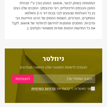
המתמחה בשיווק לנוער, teenk. המגזין נערך ע״י מנהלת
התוכן והנכסים הדיגיטליים, רוני טרנובסקי. התכנים שלנו נעים
בין כל העולמות שנוגעים לבני ובנות דור ה-Z והאלפא:
המחקרים, הטרנדים, השמות החמים של הרגע והידיעות הכי
עדכניות. מוזמנים ומוזמנות להירשם לניוזלטר של teenk, לקבל
את כל החדשות החמות וסודות ממאחורי הקלעים ;)
ניוזלטר
הצטרפו לרשימת התפוצה שלנו והישארו מעודכנים
אני מאשר/ת כי קראתי את
מדיניות הפרטיות