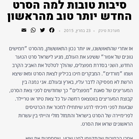
סיבות טובות למה הסרט
החדש יותר טוב מהראשון
WhatsApp
Email
Twitter
Facebook
מערכת טינק
23 במרץ, 2015
אז אחרי שהתאוששנו, או יותר נכון התאוששתן, מהסרט ״חמישים
גוונים של אפור״ ששיגע את העולם, מגיע לישראל סרט הנוער
החדש, השני בסדרת מפוצלים, שהולך לטלטל את האביב הקרב
ושמו ״מורדים״. המבקרים חיכו בכיליון לצאת הסרט ומאז שיצא
הרשת לא מפסיקה לדבר עליו, בארץ ובעולם. אני נמנה בין
המעריצים של סאגת ״מפוצלים״ כך שחודשים לפני צאת הסרט,
קבוצת המעריצים בווטצאפ רחשה על כל צאת טיזר או טריילר.
שבועות לפני חיכיתי לרגע שיתחילו למכור את הכרטיסים
לפרימיירה של הסרט בישראל והתמזל מזלי והייתי בין עשרות
הראשונים שראו את הסרט.
אחרי הבחירות שהתקיימו לפני שבוע, שמסמנות את שיא