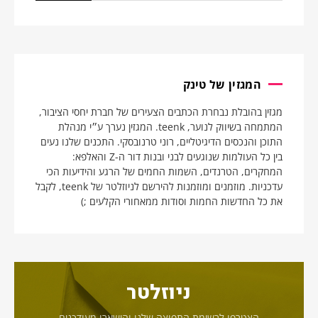
המגזין של טינק
מגזין בהובלת נבחרת הכתבים הצעירים של חברת יחסי הציבור,
המתמחה בשיווק לנוער, teenk. המגזין נערך ע״י מנהלת
התוכן והנכסים הדיגיטליים, רוני טרנובסקי. התכנים שלנו נעים
בין כל העולמות שנוגעים לבני ובנות דור ה-Z והאלפא:
המחקרים, הטרנדים, השמות החמים של הרגע והידיעות הכי
עדכניות. מוזמנים ומוזמנות להירשם לניוזלטר של teenk, לקבל
את כל החדשות החמות וסודות ממאחורי הקלעים ;)
ניוזלטר
הצטרפו לרשימת התפוצה שלנו והישארו מעודכנים