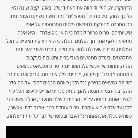
הדמוקרטיה, הוליווד חוזה את העתיד שלנו באופן קצת שונה ולא
כל כך דמוקרטי. סדרת ״מפוצלים״ מתרחשת בשיקגו העתידנית,
בה החברה מחולקת לחמישה פלגים המבוססים על אופי
אישיותיהם. טריס פריור לומדת כי היא "מפוצלת" – היא אינה
מתאימה לאף אחד מן הפלגים ומגלה כי היא חולקת מאפיינים מכל
הפלגים, עובדה שעלולה לסכן את חייה. בסרט השני העניינים
מתלהטים ובעודם מחפשים בעלי ברית ותשובות בעקבות
ההתקוממות של אנשי פלג האוריינות, טריס וטוביאס נמצאים
במנוסה מפני ג'נין מתיוס, מנהיגת פלג אוריינות. טריס וארבעת בני
לווייתה נמצאים במירוץ נגד הזמן כשהם מנסים להבין על מה פלג
ההקרבה עצמית מנסה להגן ומדוע מנהיגי אוריינות יעשו הכל כדי
לעצור אותם. רדופה על ידי הבחירות שלה מהעבר, אבל נואשת כדי
להגן על אלה שהיא אוהבת, טריס עומדת בפני אתגר בלתי אפשרי,
כשהיא מגלה את האמת על העבר ובסופו של דבר על עתיד עולמה.