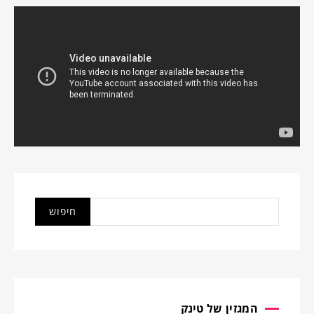
המגזין של טינק