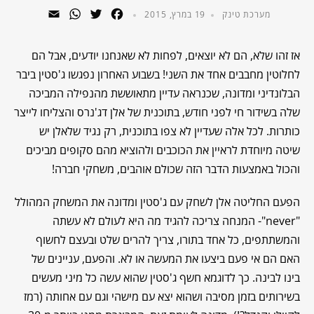
WhatsApp
Email
Twitter
Facebook
מערכת טינק
19 במרץ, 2015
אז זהו שלא, הם לא יוצאים, לפחות לא שאנחנו יודעים, אבל הם
לחלוטין מחבבים אחד את השני! בשבוע האחרון נפגשו ג'סטין ביבר
הבלונדיני ומדונה, שכנראה עדיין מתאוששת מהנפילה המביכה
שלה בשידור חי לפני חודש, בתוכנית של אלן דג'נרס והצליחו לייצר
כותרות. לכל אלה שעדיין לא צפו בתוכנית, רק נגיד שלאלן יש
שיטה מיוחדת לראיין את הכוכבים ולהוציא מהם סקופים מביכים
והכול באמצעות הדבר הזה שכולם אוהבים, משחקי חברה!
הפעם החליטה אלן לשחק עם ג'סטין ומדונה את המשחק המהולל
"never"- המנחה צריכה להגיד מה היא לעולם לא עשתה
והמשתתפים, כל אחד בתורו, צריך להרים שלט ובעצם לחשוף
האם הם אי פעם ביצעו את המעשה או לא. והפעם, עניינים של
בינו לבינה. כך לדוגמא חשף ג'סטין שהוא עשה כל מיני מעשים
בשירותים בזמן מסיבה ושהוא יצא עם מישהי וגם עם אחותה (רמז