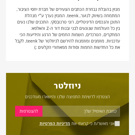
מגזין בהובלת נבחרת הכתבים הצעירים של חברת יחסי הציבור,
המתמחה בשיווק לנוער, teenk. המגזין נערך ע״י מנהלת
התוכן והנכסים הדיגיטליים, רוני טרנובסקי. התכנים שלנו נעים
בין כל העולמות שנוגעים לבני ובנות דור ה-Z והאלפא:
המחקרים, הטרנדים, השמות החמים של הרגע והידיעות הכי
עדכניות. מוזמנים ומוזמנות להירשם לניוזלטר של teenk, לקבל
את כל החדשות החמות וסודות ממאחורי הקלעים ;)
ניוזלטר
הצטרפו לרשימת התפוצה שלנו והישארו מעודכנים
אני מאשר/ת כי קראתי את
מדיניות הפרטיות