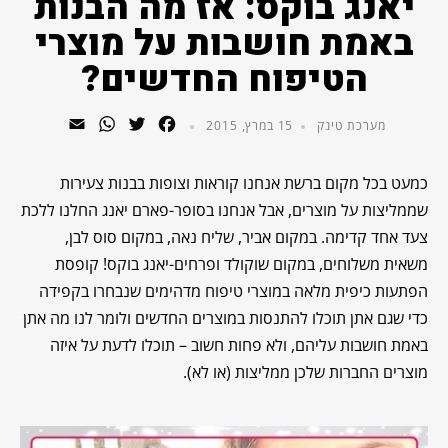
יאנג בוקס: אז מה הבנות
באמת חושבות על מוצרי
הטיפוח החדשים?
WhatsApp
Email
Twitter
Facebook
מערכת טינק
15 במרץ, 2015
כמעט בכל מקום ברשת אנחנו קוראות וצופות בבנות צעירות
שממליצות על מוצרים, אבל אנחנו בסופר-פארם יאנג החלנו ללכת
צעד אחד קדימה. במקום אביר, שליח נאה, במקום סוס לבן,
משאית משלוחים, במקום שוקולד ופרחים-יאנג בוקס! קופסת
הפתעות כיפית מלאה במוצרי טיפוח מדהימים שנבחרו בקפידה
כדי שגם אתן תוכלו להתנסות במוצרים החדשים ולומר לנו מה אתן
באמת חושבות עליהם, ולא פחות חשוב – תוכלו לדעת על איזה
מוצרים החברות שלכן ממליצות (או לא).