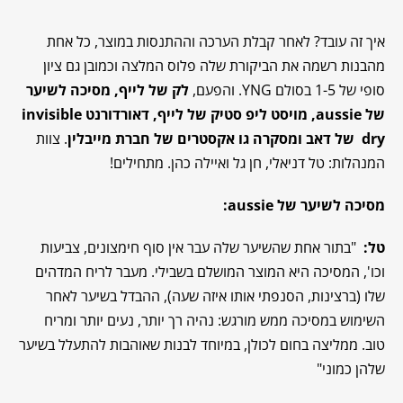
איך זה עובד? לאחר קבלת הערכה וההתנסות במוצר, כל אחת
מהבנות רשמה את הביקורת שלה פלוס המלצה וכמובן גם ציון
סופי של 1-5 בסולם YNG. והפעם,
לק של לייף, מסיכה לשיער
של aussie, מויסט ליפ סטיק של לייף, דאורדורנט
invisible
dry
של דאב ומסקרה גו אקסטרים של חברת מייבלין
. צוות
המנהלות: טל דניאלי, חן גל ואיילה כהן. מתחילים!
מסיכה לשיער של aussie
:
טל
:
"בתור אחת שהשיער שלה עבר אין סוף חימצונים, צביעות
וכו', המסיכה היא המוצר המושלם בשבילי. מעבר לריח המדהים
שלו (ברצינות, הסנפתי אותו איזה שעה), ההבדל בשיער לאחר
השימוש במסיכה ממש מורגש: נהיה רך יותר, נעים יותר ומריח
טוב. ממליצה בחום לכולן, במיוחד לבנות שאוהבות להתעלל בשיער
שלהן כמוני"