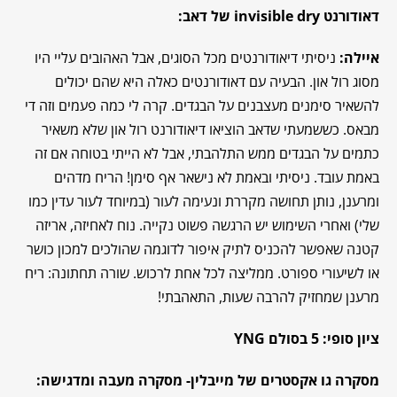
דאודורנט
invisible dry
של דאב
:
איילה
:
ניסיתי דיאודורנטים מכל הסוגים, אבל האהובים עליי היו
מסוג רול און. הבעיה עם דאודורנטים כאלה היא שהם יכולים
להשאיר סימנים מעצבנים על הבגדים. קרה לי כמה פעמים וזה די
מבאס. כששמעתי שדאב הוציאו דיאודורנט רול און שלא משאיר
כתמים על הבגדים ממש התלהבתי, אבל לא הייתי בטוחה אם זה
באמת עובד. ניסיתי ובאמת לא נישאר אף סימן! הריח מדהים
ומרענן, נותן תחושה מקררת ונעימה לעור (במיוחד לעור עדין כמו
שלי) ואחרי השימוש יש הרגשה פשוט נקייה. נוח לאחיזה, אריזה
קטנה שאפשר להכניס לתיק איפור לדוגמה שהולכים למכון כושר
או לשיעורי ספורט. ממליצה לכל אחת לרכוש. שורה תחתונה: ריח
מרענן שמחזיק להרבה שעות, התאהבתי!
ציון סופי: 5 בסולם YNG
מסקרה גו אקסטרים של מייבלין- מסקרה מעבה ומדגישה: