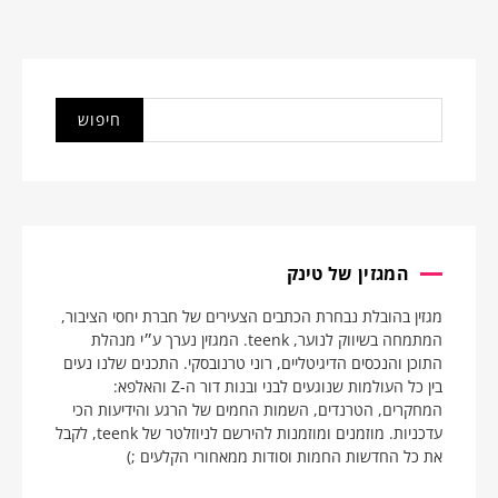
המגזין של טינק
מגזין בהובלת נבחרת הכתבים הצעירים של חברת יחסי הציבור,
המתמחה בשיווק לנוער, teenk. המגזין נערך ע״י מנהלת
התוכן והנכסים הדיגיטליים, רוני טרנובסקי. התכנים שלנו נעים
בין כל העולמות שנוגעים לבני ובנות דור ה-Z והאלפא:
המחקרים, הטרנדים, השמות החמים של הרגע והידיעות הכי
עדכניות. מוזמנים ומוזמנות להירשם לניוזלטר של teenk, לקבל
את כל החדשות החמות וסודות ממאחורי הקלעים ;)