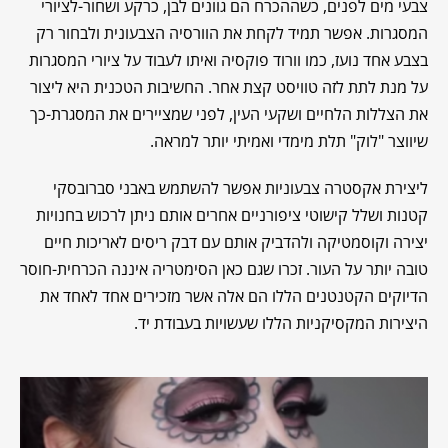
צבעי מים לפנים, כשההכרח הם גוונים לבן, כרקע ושחור-לציורי
המסגרות. אפשר תמיד לקחת את הוורסיה הצבעונית ולבחור רק
בצבע אחד נועז, כמו וורוד פוקסיה ואיתו לעבוד על ציורי המסגרות
על מנת לתת לזה טוויסט קצת אחר. החשיבות הטכנית היא ליצור
את הצללות הלחיים ושקעי העין, לפני שמציירים את המסגרת-כך
שיווצר "לוק" תלת מימדי ואמיתי יותר למראה.
ליצירת אקסטרה צבעוניות אפשר להשתמש באבני סברובסקי
קטנות ושלל קישוטי ציפורניים אחרים אותם ניתן לרכוש בחנויות
יצירה וקוסמטיקה ולהדביק אותם עם דבק ריסים לאריכות חיים
טובה יותר על העור. זכרו שגם כאן הסימטריה איננה הכרחית-חוסר
הדיוקים הקטנטנים הללו הם אלה אשר מזכירים אחד לאחד את
היצירות המקסיקניות הללו שעשויות בעבודת יד.