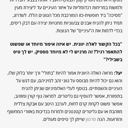
ולמשוח במריחות רנדומליות על איזור העיניים עד ליצירת מעין
"מסיכה" ביד חופשית-כזו המורכבת מכל הגוונים הללו. לשדרוג,
תמיד ניתן להניח אבנים צבעוניות מחנויות יצירה עם דבק ריסים,
בכדי לדמות את ה"עיניים" של הנוצות.
"בכל הקשור לאלה יוונית. יש איזה איפור מיוחד או שפשוט
להתאפר רגיל? זה מרגיש לי לא מיוחד מספיק. יש לך טיפ
בשבילי?"
יעל:
מראה האלה היוונית אמור להיות "בתולי" ורך יותר בלוק שלו,
והוא גם יכול להיות מבוסס על גווני זהב למיניהם, עם דגש על
העיניים והשפתיים. בנוסף לעלי האלומיניום שניתן להניח
בתפזורת, אפשר להוסיף גם גליטרים. למראה גוף קורן ומוזהב,
אפשר פשוט לקחת קרם לחות, לערבב היטב עם אבקת צללית
מוזהבת או עם גליטרים קטנטנים ולמרוח בנדיבות באזורי המחשוף
והזרועות. הנה
סרטון
שייתן לך טיפים מעולים.