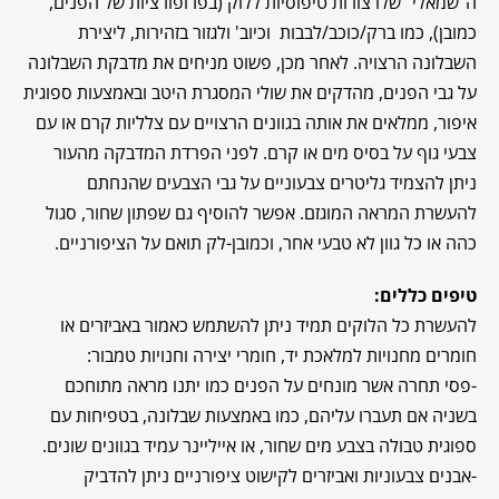
ה"שמאלי" שלו צורות טיפוסיות ללוק (בפרופורציות של הפנים,
כמובן), כמו ברק/כוכב/לבבות וכיוב' ולגזור בזהירות, ליצירת
השבלונה הרצויה. לאחר מכן, פשוט מניחים את מדבקת השבלונה
על גבי הפנים, מהדקים את שולי המסגרת היטב ובאמצעות ספוגית
איפור, ממלאים את אותה בגוונים הרצויים עם צלליות קרם או עם
צבעי גוף על בסיס מים או קרם. לפני הפרדת המדבקה מהעור
ניתן להצמיד גליטרים צבעוניים על גבי הצבעים שהנחתם
להעשרת המראה המוגזם. אפשר להוסיף גם שפתון שחור, סגול
כהה או כל גוון לא טבעי אחר, וכמובן-לק תואם על הציפורניים.
טיפים כללים:
להעשרת כל הלוקים תמיד ניתן להשתמש כאמור באביזרים או
חומרים מחנויות למלאכת יד, חומרי יצירה וחנויות טמבור:
-פסי תחרה אשר מונחים על הפנים כמו יתנו מראה מתוחכם
בשניה אם תעברו עליהם, כמו באמצעות שבלונה, בטפיחות עם
ספוגית טבולה בצבע מים שחור, או אייליינר עמיד בגוונים שונים.
-אבנים צבעוניות ואביזרים לקישוט ציפורניים ניתן להדביק