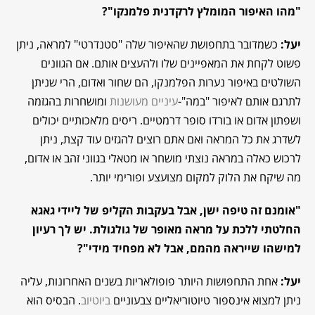
"מהו האיפור המומלץ לרקדנית פלמנקו"?
יעל:
כשמדובר בתחפושת שהאיפור שלה "סטנדרטי" למראה, ניתן
פשוט לקחת את המאפיינים שלו ולהעצים אותם. אם הגוונים
השולטים באיפור נערות הפלמנקו, הם שחור ואדום, הרי שניתן
לתרגם אותם לאיפור "במה"-
עיניים מעושנות
ומושחרות בהגזמה
ושפתון אדום או בורדו סופר דרמטיים. ריסים מלאכותיים יכולים
לשדרג את כל המראה ואם אתם רוצים להגזים עוד קצת, ניתן
לרכוש כאלה במראה נוצתי מושחר או מטאלי בגווני זהב או אדום,
מה שיקח את הלוק למקום מצועצע ופורימי יותר.
"אומנם זה טיפה ישן, אבל בעקבות הקליפ של ליידי גאגא
החלטתי ללכת על מראה מאופר של גולגולת. יש לך רעיון
למישהו שייראה מהמם, אבל לא מפחיד מידי"?
יעל:
אחת התחפושות היותר פופולאריות בשנים האחרונות, עליה
ניתן למצוא אינספור טיוטוריאליים צבעוניים
ביוטיוב
. הבסיס הוא