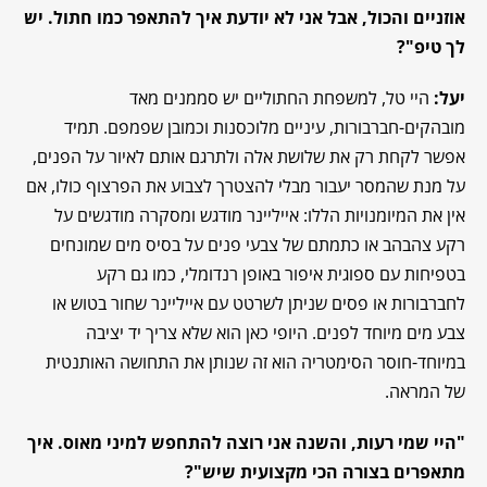
אוזניים והכול, אבל אני לא יודעת איך להתאפר כמו חתול. יש
לך טיפ"?
יעל:
היי טל, למשפחת החתוליים יש סממנים מאד
מובהקים-חברבורות, עיניים מלוכסנות וכמובן שפמפם. תמיד
אפשר לקחת רק את שלושת אלה ולתרגם אותם לאיור על הפנים,
על מנת שהמסר יעבור מבלי להצטרך לצבוע את הפרצוף כולו, אם
אין את המיומנויות הללו: אייליינר מודגש ומסקרה מודגשים על
רקע צהבהב או כתמתם של צבעי פנים על בסיס מים שמונחים
בטפיחות עם ספוגית איפור באופן רנדומלי, כמו גם רקע
לחברבורות או פסים שניתן לשרטט עם אייליינר שחור בטוש או
צבע מים מיוחד לפנים. היופי כאן הוא שלא צריך יד יציבה
במיוחד-חוסר הסימטריה הוא זה שנותן את התחושה האותנטית
של המראה.
"היי שמי רעות, והשנה אני רוצה להתחפש למיני מאוס. איך
מתאפרים בצורה הכי מקצועית שיש"?