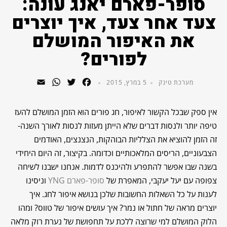
סופר-פארם יאנג עונה:
צעד אחר צעד, איך יוצרים
את האיפור המושלם
לפורים?
WhatsApp
Email
Twitter
Facebook
מערכת טינק
5 במרץ, 2015
אין ספק שבכל הקשור לאיפור, חג פורים הוא הזמן המושלם להעז
טיפה יותר ולנסות דברים שלא הייתן מעזות לנסות לאורך השנה-
זה הזמן להוציא את הצלליות הבוהקות, הנצנצים, האודמים
הצבעוניים, הריסים המלאכותיים וכדומה. בקיצור, זה היום היחידי
בשנה שבו אפשר להתפרע ולהיכנס לדמות. אנחנו ישבנו לשיחה
צפופה עם יעל יעקבי, המאפרת של
סופר-פארם YNG
וניסינו
לענות על כל השאלות החשובות שלכן בנושא איפור לחג. איך
יוצרים מראה של חתול או נמר? איך עושים איפור של טווס? ומהו
הלוק המושלם למי שרוצה ללכת על תחפושת של נערת רוק מלאה