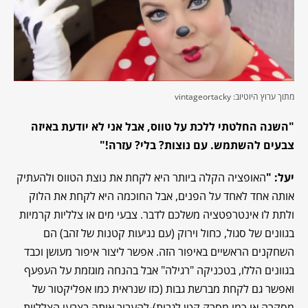
מתוך ערוץ היוטיוב: vintageortacky
"השנה החלטתי ללכת על טווס, אבל אני לא יודעת באיזה
צבעים להשתמש. עם נוצות? בלי? עזרה!"
יעל: "
האופציה הקלה ביותר היא לקחת את נוצת הטווס ולהעתיק
אותה אחד לאחד על הפנים, אבל החוכמה היא לקחת את הלוק
ולתת לו אינטרפטציה משלכם לדבר. צבעי מים או צלליות קרמיות
בגוונים של סגול, כחול וירוק (עם נגיעות קטנות של זהב) הם
השחקנים הראשיים באיפור הזה. אפשר ליצור איפור מעושן וכבד
בגוונים הללו, בטכניקה "רגילה" אבל בהנחה מוגזמת על העפעף
ואפשר גם לקחת מברשת גבות (כזו שנראית כמו אפליקטור של
מסקרה או כמו מסרק קטן לגבות)-להעביר אותה בצבעי הצלליות