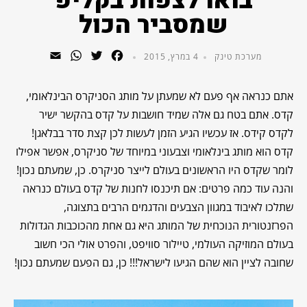
בואו לצפות בקליפ
שמסביר הכול
WhatsApp
Email
Twitter
Facebook
מערכת טינק
4 במרץ, 2015
אתם כנראה אף פעם לא שמעתן על מותג הסניקרס הבינלאומי,
קדס. אתם בטח גם אלה שמיד חושבות על קדס בהקשר ישיר
לקדס קידס. אז עכשיו הגיע הזמן לעשות לכן קצת סדר בבלאגן!
קדס הוא מותג בינלאומי וצבעוני במיוחד של סניקרס, אפשר אפילו
לומר שקדס היו הראשונים בעולם לייצר סניקרס. כן, שמעתם נכון!
והנה עוד כמה פרטים: אם תיכנסו לחנות של קדס בעולם כנראה
שתלכו לאיבוד במגוון הצבעים והדגמים הרבים בתצוגה,
הפרזנטורית הנוכחית של המותג היא גם אחת מהכוכבות הגדולות
בעולם המוזיקה העולמי, טיילור סוויפט, והפרט אולי הכי חשוב
שחובה לציין הוא שהם הגיעו לישראל!!! כן, גם הפעם שמעתם נכון!