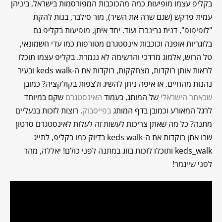
בקליפ עצמו מופיעות כמה מהכוכבות המפורסמות בישראל, ביניהן
עמית פרקש (שגם שרה את השיר), מור סילבר, בנות להקת
"לופיפופ", דנית גרינברז ועוד. יחד איתן, מופיעות בקליפ גם
בלוגריות אופנה וכוכבות אינסטגרם מטורפות כמו עדי חשמונאי,
טל הרוש, אלמוג מרדכי והרשימה לא נגמרת. בקליפ עצמו תוכלו
לראות אותן רוקדות, מצחקקות, רוקדות את ה-keds walk ובעיר
נהנות מהחיים. אז איפה ניתן להשיג ולצפות בקולקציה? כמובן
שבאתר הישראלי
של המותג, בעמוד
האינסטגרם
שקם במיוחד
לרגל המאורע וכמובן בדף המותג
בפייסבוק
. רוצות לזכות בנעליים
מתנה? כל מה שאתן צריכות לעשות זה לעלות לאינסטגרם סרטון
שבו אתן רוקדות את ה-keds walk בדיוק כמו בקליפ, לתייג
keds_walk ותוכלו לזכות בזוג במתנה לפני כולם! יאללה, מהר
לפני שייגמר!