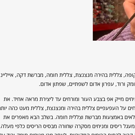
ופה, צללית בהירה מנצנצת, צללית חומה, מברשת דקה, אייליינ
מק ורוד, עפרון אדום לשפתיים, שפתון אדום.
יחים מייק אפ בצבע העור ומורחים עד ליצירת מראה אחיד. את
ים על העפעפיים צללית בהירה ומנצנצת, צללית מעט כהה יותר
ממלאים באמצעות מברשת וצללית חומה. בשלב הבא מאפרים את
 מעגל ריסים ומניחים מסקרה שחורה מבסיס הריסים כלפי מעלה.
 קרוב לבסיס הריסים המקוריות. לאחר מכן מניחים סומק ורוד על