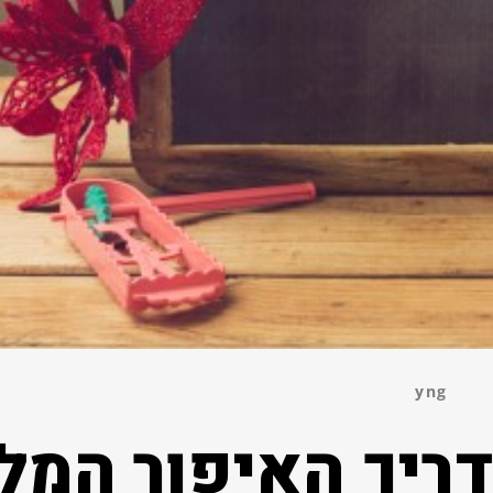
yng
דריך האיפור המל