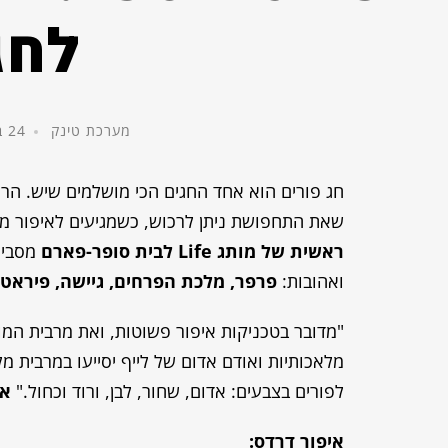
לחג
מערכת טינק
24 בפברואר, 2015
חג פורים הוא אחד החגים הכי מושלמים שיש. הר
שאת התחפושת ניתן לרכוש, כשמגיעים לאיפור מ
ראשית של מותג
Life
לבית סופר-פארם
מסביר
ואהובות:
פרפר, מלכת הפרחים, גיישה, פיראט, ד
"מדובר בטכניקות איפור פשוטות, ואת מרבית המוצ
מלאכותיות ואודם אדום של לייף יסייעו במרבית מ
לפורים בצבעים: אדום, שחור, לבן, ורוד וכחול."
או
איפור דרדס: