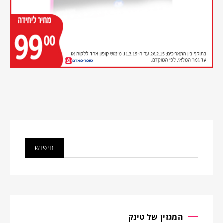
המגזין של טינק