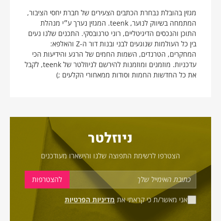
מגזין בהובלת נבחרת הכתבים הצעירים של חברת יחסי הציבור,
המתמחה בשיווק לנוער, teenk. המגזין נערך ע״י מנהלת
התוכן והנכסים הדיגיטליים, רוני טרנובסקי. התכנים שלנו נעים
בין כל העולמות שנוגעים לבני ובנות דור ה-Z והאלפא:
המחקרים, הטרנדים, השמות החמים של הרגע והידיעות הכי
עדכניות. מוזמנים ומוזמנות להירשם לניוזלטר של teenk, לקבל
את כל החדשות החמות וסודות ממאחורי הקלעים ;)
ניוזלטר
הצטרפו לרשימת התפוצה שלנו והישארו מעודכנים
אני מאשר/ת כי קראתי את
מדיניות הפרטיות