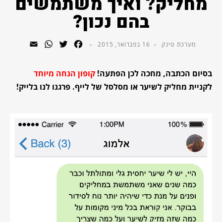
מחליק? ואיך משתמשים
בהם נכון?
WhatsApp
Email
Twitter
Facebook
מערכת טינק
16 בפברואר, 2015
בסיום הכתבה, מחכה לכן הפתעה!
קופון הנחה מיוחד
לקניית מחליק לשיער או מסלסל של לייף. פרגנו לנו בלייק!