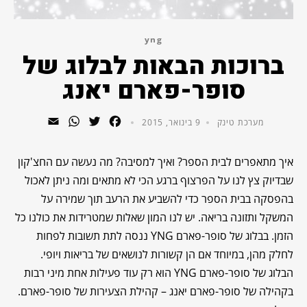
yng
ברוכות הבאות לבלוג של
סופר-פארם יאנג
WhatsApp
Email
Twitter
Facebook
מערכת טינק
9 בינואר, 2015
איך מתאפרים לבית הספר? ואיך למסיבה? מה נעשה עם החצ'קון
שבדיוק צץ לנו על הפרצוף ברגע הכי לא מתאים ומה ניתן לאכול
בהפסקה בבית הספר כדי להשביע את הרעב תוך שמירה על
המשקל ותזונה בריאה. יש לנו המון שאלות שמטרידות את כולנו כל
הזמן. בבלוג של סופר-פארם YNG ננסה לתת תשובות לפחות
לחלק מהן, במיוחד אם הן קשורות לנושאים של בריאות ויופי.
הבלוג של סופר-פארם YNG הוא רק עוד פעילות אחת מיני רבות
בקהילה של סופר-פארם יאנג – קהילת הצעירות של סופר-פארם.