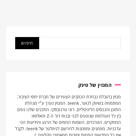
המגזין של טינק
מגזין בהובלת נבחרת הכתבים הצעירים של חברת יחסי הציבור,
המתמחה בשיווק לנוער, teenk. המגזין נערך ע״י מנהלת
התוכן והנכסים הדיגיטליים, רוני טרנובסקי. התכנים שלנו נעים
בין כל העולמות שנוגעים לבני ובנות דור ה-Z והאלפא:
המחקרים, הטרנדים, השמות החמים של הרגע והידיעות הכי
עדכניות. מוזמנים ומוזמנות להירשם לניוזלטר של teenk, לקבל
את כל החדשות החמות וסודות ממאחורי הקלעים ;)