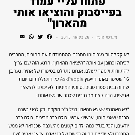
פתחו עליי עמוד
בפייסבוק והוציאו אותי
מהארון"
WhatsApp
Email
Twitter
Facebook
מערכת טינק
28 בינואר, 2015
לא קל להיות נער הומו מתבגר. ההתמודדות עם ההורים, החברים
לכיתה וכמובן עם אותה "היציאה מהארון", הרגע הזה שבו צריך
להתוודות ולספר לעולם. אנחנו נתקלנו בסיפורו של אמיר, נער בן
16 שסיפר באתר הייעוץ
AskPeople
על התעללות ובריונות
שחווה בבית ספרו סביב נטיותיו המיניות ולא יכולנו להישאר
אדישים. הנה קצת מהדברים שכתב שריגשו אותנו:
"לא האמנתי שאצא מהארון בגיל כ"כ מוקדם. רק לפני כשנה
הבנתי שאני הומו, ועכשיו? עכשיו כולם כבר מבינים, כולם כבר
יודעים, והכל בגלל כמה ילדים קטנים מהשכבה שכנראה לא ממש
התבגרו ולא יודעים מה זה רגשות של בני אדם. אז אני אמיר (שם