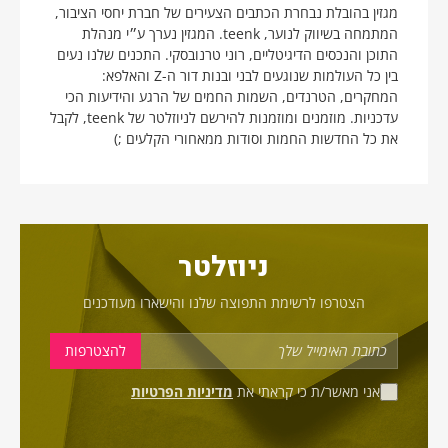
מגזין בהובלת נבחרת הכתבים הצעירים של חברת יחסי הציבור,
המתמחה בשיווק לנוער, teenk. המגזין נערך ע״י מנהלת
התוכן והנכסים הדיגיטליים, רוני טרנובסקי. התכנים שלנו נעים
בין כל העולמות שנוגעים לבני ובנות דור ה-Z והאלפא:
המחקרים, הטרנדים, השמות החמים של הרגע והידיעות הכי
עדכניות. מוזמנים ומוזמנות להירשם לניוזלטר של teenk, לקבל
את כל החדשות החמות וסודות ממאחורי הקלעים ;)
ניוזלטר
הצטרפו לרשימת התפוצה שלנו והישארו מעודכנים
אני מאשר/ת כי קראתי את
מדיניות הפרטיות