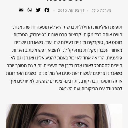
WhatsApp
Email
Twitter
Facebook
מערכת טינק
11 בינואר, 2015
תופעת האלימות המילולית ברשת היא לא תופעה חדשה. אנחנו
חווים אותה בכל מקום- קבוצות חרם שונות בפייסבוק, הטרדות
בווטס אפ, טוקבקים זדוניים בעילום שם ועוד. כשאנחנו יושבים
מאחורי עכבר ומקלדת נורא קל לנו להוציא רפש ולכתוב הערות
פוגעניות, הרי אף אחד לא יכול באמת להגיע אלינו ואנחנו גם לא
חייבים להסתכל לאותו אדם בלבן של העיניים. זה קצת מסובך יותר
כשאנחנו צריכים לעשות זאת פנים אל מול פנים. בשנים האחרונות
אותה תופעה גובה קורבנות רבים- צעירים שפשוט לא יודעים איך
להתמודד עם הביקורות ועם השנאה.