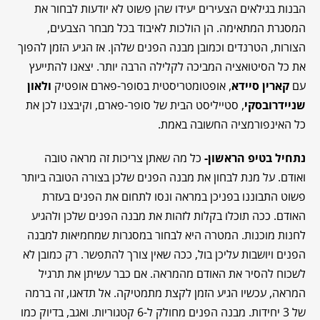
הבנות בגילאים הצעירים יעידו שהן פשוט לא יודעות לבחור את
המסגרת המתאימה. הן הולכות לאיבוד בכל מבחר הצבעים,
הצורות, הטרנדים וכמובן מבנה הפנים שלהן. אז הגיע הזמן להפוך
את כל הסיטואציה המביכה לקלילה הרבה יותר. יצאנו להתייעץ
עם
קארין סיידא
, אופטומטריסטית בסופר-פארם אופטיק
ולאון
שניידרובסקי
, סטייליסט הבית של סופר-פארם, וקיבצנו לכן את
כל האינפורמציה החשובה באמת.
נתחיל בטיפ הראשון-
כל מה שאתן צריכות זה מראה טובה
ואודם. על מנת לבחון את מבנה הפנים שלכן בצורה הטובה ביותר
פשוט התבוננו בפניכן במראה ונסו לתחום את הפנים בעזרת
האודם. ככה תוכלו בקלות לזהות את מבנה הפנים שלכן ולהגיע
לחנות מוכנות. המטרה היא לבחור במסגרות שמחמיאות למבנה
הפנים ויושבות עליכן בול, ככה שאין צורך להתפשר. רק כמובן לא
לשכוח להסיר את האודם מהמראה. אם כבר עשיתן את תרגיל
המראה, עכשיו הגיע הזמן לקצת מתמטיקה. אל תדאגו, זה ברמה
של 3 יחידות. מבנה הפנים מחולק ל-6 קטגוריות. ואגב, בדיוק כמו