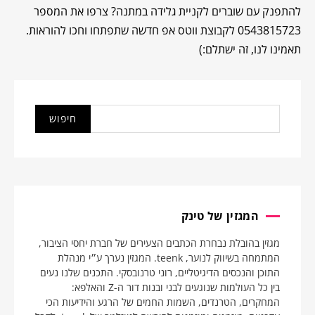
להתפנק עם שוברים לקניית גלידה במתנה? צרפו את המספר
0543815723 לקבוצת ווטס אפ חדשה שתפתחו וחכו להוראות.
תאמינו לנו, זה ישתלם:)
המגזין של טינק
מגזין בהובלת נבחרת הכתבים הצעירים של חברת יחסי הציבור,
המתמחה בשיווק לנוער, teenk. המגזין נערך ע״י מנהלת
התוכן והנכסים הדיגיטליים, רוני טרנובסקי. התכנים שלנו נעים
בין כל העולמות שנוגעים לבני ובנות דור ה-Z והאלפא:
המחקרים, הטרנדים, השמות החמים של הרגע והידיעות הכי