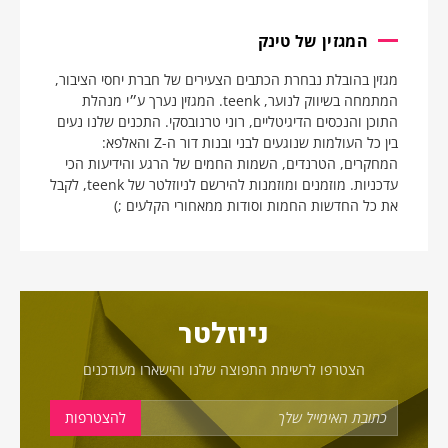
המגזין של טינק
מגזין בהובלת נבחרת הכתבים הצעירים של חברת יחסי הציבור,
המתמחה בשיווק לנוער, teenk. המגזין נערך ע״י מנהלת
התוכן והנכסים הדיגיטליים, רוני טרנובסקי. התכנים שלנו נעים
בין כל העולמות שנוגעים לבני ובנות דור ה-Z והאלפא:
המחקרים, הטרנדים, השמות החמים של הרגע והידיעות הכי
עדכניות. מוזמנים ומוזמנות להירשם לניוזלטר של teenk, לקבל
את כל החדשות החמות וסודות ממאחורי הקלעים ;)
ניוזלטר
הצטרפו לרשימת התפוצה שלנו והישארו מעודכנים