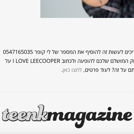
איך אתם עושים את זה? בקלות! כל מה שאתם צריכים לעשות זה להוסיף את המספר של לי קופר 0547165035
לקבוצת הווטס שלכם, לשלוח לנו תמונות של הלוק המושלם שלכם להופעה ולכתוב I LOVE LEECOOPER על
תם על זה? לעוד פרטים,
לחצו כאן
.