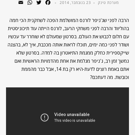
WhatsApp
Email
Twitter
Facebook
מערכת טינק
23 בנובמבר, 2014
הרבה לפני שג'ניפר לורנס המושלמת הפכה לשחקנית הכי חמה
בהוליווד והרבה לפני משחקי הרעב, לורנס הייתה עוד תיכוניסטית
עם חלום לכבוש את העולם. בסרטון שמעולם לא שוחרר עד עכשיו
ושודר לפני כמה ימים, תוכלו לראות אותה מככבת, איך לא, בהצגה
שייקספירית כחלק ממגמת התיאטרון בה למדה. בסרטון שלא
נמשך זמן רב, ג'ניפר מגלמת את אחת מהדמויות הראשיות ואם
אתם באמת רוצים לדעת-היא רק בת 14, אבל כבר מהממת
וכובשת. מה דעתכם?