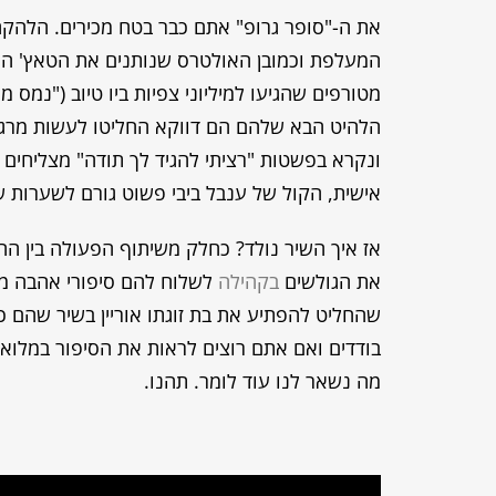
את ה-"סופר גרופ" אתם כבר בטח מכירים. הלהקה 
המעלפת וכמובן האולטרס שנותנים את הטאץ' הסופי
מטורפים שהגיעו למיליוני צפיות ביו טיוב ("נמס
הלהיט הבא שלהם הם דווקא החליטו לעשות מרגש ו
ונקרא בפשטות "רציתי להגיד לך תודה" מצליחים 
אישית, הקול של ענבל ביבי פשוט גורם לשערות של
אז איך השיר נולד? כחלק משיתוף הפעולה בין הה
את הגולשים
בקהילה
לשלוח להם סיפורי אהבה מר
שהחליט להפתיע את בת זוגתו אוריין בשיר שהם כ
בודדים ואם אתם רוצים לראות את הסיפור במלוא
מה נשאר לנו עוד לומר. תהנו.