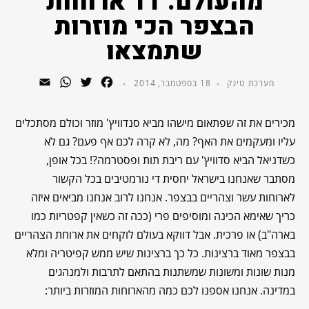
מהעולם: 11 ארוחות
הבצפר הכי מוזרות
שתמצאו
WhatsApp
Email
Twitter
Facebook
מערכת טינק
18 בספטמבר, 2014
מכירים את זה שפתאום מישהו מביא סנדוויץ' מוזר וכולם מסתכלים
עליו ומעקמים את האף? מה, לא קרה לכם אף פעם? גם לא
כשדניאל הביא סדוויץ' עם ריבת תות ופסטרמה?! בכל אופן,
מסתבר שאנחנו בישראל יחסית די נורמטיבים בכל הקשור
לארוחות עשר וצהריים בבצפר. אנחנו לרוב אנחנו מביאים איזה
כריך שאימא הכינה ומוסיפים פרי (ככה זה כשאין קפטריות כמו
בארה"ב) או פרכית. אבל דווקא בעולם לוקחים את ארוחת הצהריים
בבצפר מאוד ברצינות. כל כך ברצינות שיש ממש קפיטריה ומלא
מנות שונות ומשונות שמשתנות בהתאם לתרבות ולמנהגים
במדינה. אנחנו אספנו לכם כמה מהארוחות המוזרות ביותר: