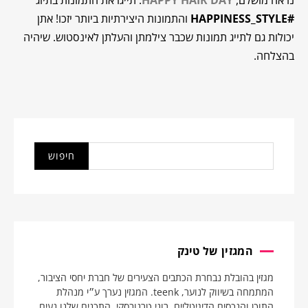
נראה מושלם,
HAPPY HAIR DAY
. תייגו את התמונות בתיוג
#HAPPINESS_STYLE
והתמונות היצירתיות ביותר יזכו! אתן
יכולות גם לתייג תמונות שכבר צילמתן והעלתן לאינסטוש. שיהיה
בהצלחה.
המגזין של טינק
מגזין בהובלת נבחרת הכתבים הצעירים של חברת יחסי הציבור,
המתמחה בשיווק לנוער, teenk. המגזין נערך ע״י מנהלת
התוכן והנכסים הדיגיטליים, רוני טרנובסקי. התכנים שלנו נעים