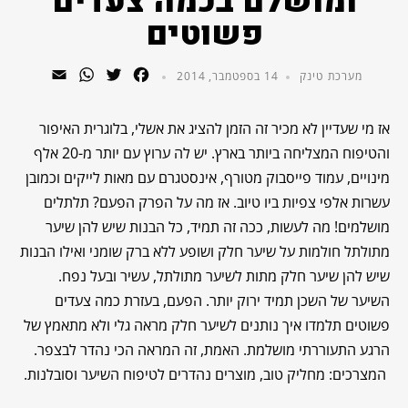
ומושלם בכמה צעדים
פשוטים
WhatsApp
Email
Twitter
Facebook
מערכת טינק
14 בספטמבר, 2014
אז מי שעדיין לא מכיר זה הזמן להציג את אשלי, בלוגרית האיפור
והטיפוח המצליחה ביותר בארץ. יש לה ערוץ עם יותר מ-20 אלף
מינויים, עמוד פייסבוק מטורף, אינסטגרם עם מאות לייקים וכמובן
עשרות אלפי צפיות ביו טיוב. אז מה על הפרק הפעם? תלתלים
מושלמים! מה לעשות, ככה זה תמיד, כל הבנות שיש להן שיער
מתולתל חולמות על שיער חלק ושופע ללא ברק שומני ואילו הבנות
שיש להן שיער חלק מתות לשיער מתולתל, עשיר ובעל נפח.
השיער של השכן תמיד ירוק יותר. הפעם, בעזרת כמה צעדים
פשוטים תלמדו איך נותנים לשיער חלק מראה גלי ולא מתאמץ של
הרגע התעוררתי מושלמת. האמת, זה המראה הכי נהדר לבצפר.
המצרכים: מחליק טוב, מוצרים נהדרים לטיפוח השיער וסובלנות.