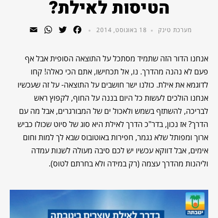
הטיסות לאילת?
WhatsApp
Email
Twitter
Facebook
מערכת טינק
18 באוגוסט, 2014
אנחנו הדור הזה שתמיד מסתכל על התוצאה הסופית אבל אף
פעם לא נהנה מהדרך. נו, אל תכחישו, אתם הכי כאלה! קחו
לדוגמא את אילת. כולנו ישר חושבים על התוצאה- על זה שעכשיו
אנחנו הולכים לעשות כל היום בננה על החוף, לקפוץ ראש
לבריכה, להשתזף בשמש ולאכול ים של המבורגרים, אבל מה עם
הדרך? אז נכון, בדר"כ הדרך לאילת היא סוג של סיוט שכולו כביש
ארוך ומפותל שלא נגמר, חפירות באוטובוס שבא לך למות וחום
אימים, אבל דווקא עכשיו יש לכם סיבה מעולה לשנות עמדה
וליהנות מהדרך עצמה (רק במידה ולא בחרתם לטוס).