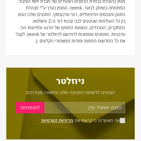
מגזין בהובלת נבחרת הכתבים הצעירים של חברת יחסי הציבור,
המתמחה בשיווק לנוער, teenk. המגזין נערך ע״י מנהלת
התוכן והנכסים הדיגיטליים, רוני טרנובסקי. התכנים שלנו נעים
בין כל העולמות שנוגעים לבני ובנות דור ה-Z והאלפא:
המחקרים, הטרנדים, השמות החמים של הרגע והידיעות הכי
עדכניות. מוזמנים ומוזמנות להירשם לניוזלטר של teenk, לקבל
את כל החדשות החמות וסודות ממאחורי הקלעים ;)
ניוזלטר
הצטרפו לרשימת התפוצה שלנו והישארו מעודכנים
אני מאשר/ת כי קראתי את
מדיניות הפרטיות