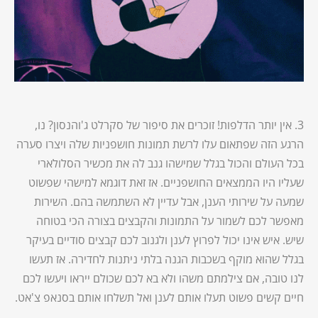
3. אין יותר הדלפות! זוכרים את סיפור של סקרלט ג'והנסון? נו,
הרגע הזה שפתאום עלו לרשת תמונות חושפניות שלה ויצרו סערה
בכל העולם והכול בגלל שמישהו גנב לה את מכשיר הסלולארי
שעליו היו הממצאים החושפניים. אז זאת דוגמא למישהי שפשוט
שמעה על שירותי הענן, אבל עדיין לא השתמשה בהם. השירות
מאפשר לכם לשמור על התמונות והקבצים בצורה הכי בטוחה
שיש. איש אינו יכול לפרוץ לענן ולגנוב לכם קבצים סודיים בעיקר
בגלל שהוא מוקף בשכבות הגנה בלתי ניתנות לחדירה. אז תעשו
לנו טובה, אם צילמתם משהו ולא בא לכם שכולם ייראו ויעשו לכם
חיים קשים פשוט תעלו אותם לענן ואל תשלחו אותם בסנאפ צ'אט.