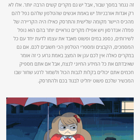
זה נגמר במסך שבור, אבל יש גם מקרים קשים הרבה יותר. אלו לא
רק אגדות אורבניות! יש באמת אנשים שהטלפון שלהם נפל להם
מהכיס היישר מקומה שלישית והתרסק כאילו היה הקריירה של
פמלה אנדרסון ויש אפילו מקרים נוראיים יותר בהם הוא נופל
לשירותים, נספג במים ופשוט מאבד את עצמו לדעת יחד עם כל
המסמכים, הקבצים ומספרי הטלפון הכי חשובים לכם. אם גם
במקרים כאלה אין לכם ענן אז המצב באמת גרוע כי זה אומר
שאיבדתם את כל המידע החיוני לנצח, אבל אם אתם מספיק
חכמים אתם יכולים בקלות לגבות הכול ולשמור לרגע שחור שבו
המכשיר שלכם פשוט יחליט לבגוד בכם ולהתרסק.