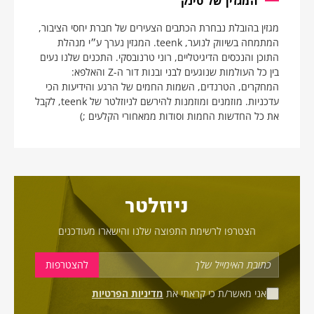
המגזין של טינק
מגזין בהובלת נבחרת הכתבים הצעירים של חברת יחסי הציבור,
המתמחה בשיווק לנוער, teenk. המגזין נערך ע״י מנהלת
התוכן והנכסים הדיגיטליים, רוני טרנובסקי. התכנים שלנו נעים
בין כל העולמות שנוגעים לבני ובנות דור ה-Z והאלפא:
המחקרים, הטרנדים, השמות החמים של הרגע והידיעות הכי
עדכניות. מוזמנים ומוזמנות להירשם לניוזלטר של teenk, לקבל
את כל החדשות החמות וסודות ממאחורי הקלעים ;)
ניוזלטר
הצטרפו לרשימת התפוצה שלנו והישארו מעודכנים
אני מאשר/ת כי קראתי את
מדיניות הפרטיות