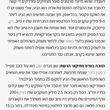
לעובדה שהוא מייצר סרטונים סופר מצחיקים ומדליקים די קשה
להסביר את ההצלחה המטורפת אליה הוא הגיע, אולי פשוט יש לו
את האקס פקטור. בכל אופן, תוך שבעה חודשים הוא הגיע ליותר
מ-9 מיליון עוקבים בכל הפלטפורמות החברתיות שלו-יו טיוב,
ויין
,
פייסבוק, אינטסגרם ועוד. מאז שפתח את חשבון היו טיוב שלו הוא
כבר הספיק להופיע בתוכניות בוקר אמריקאיות, להוציא ליין ביגוד
שנמכר באופן בלעדי
באתר
שלו, ללמוד משחק כשהחלום האמיתי
זה לשחק בסדרות ולהיות כוכב בינלאומי ואפילו לפתח משחק
מחשב שייצא בקרוב. אנחנו כבר התעייפנו.
הזוכה בפרס מוזיקאי הרשת:
שון מנדס.
שון
, הוא עוד כוכב סטייל
ג'סטין ביבר
שצמח מהרשת. לאחרונה אפילו שבר את שיא השיאים
כשהסינגל הראשון שלו הגיע למקום 25 במצעד הבילבורד
האמריקאי כשהוא מוכר יותר מ-150 אלף עותקים בלי שום קידום
ברדיו ויח"צ. הכול רק בזכות 2.5 מיליון העוקבים שלו
בוויין
ו-200
אלף המינויים שלו בערוץ היו טיוב שם הוא משחרר את הקאברים
בצורה מלאה. גם כאן מדובר לחלוטין בסיפור סינדרלה, בחור בן 15