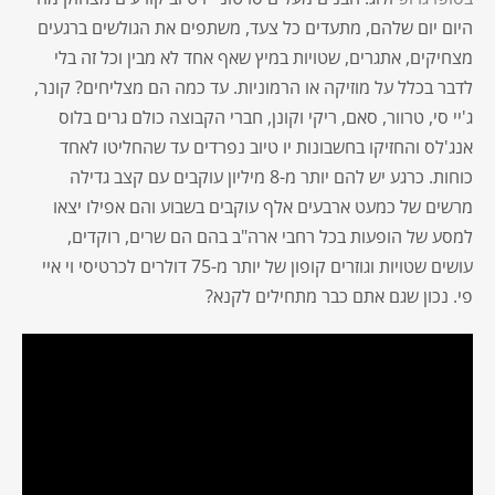
היום יום שלהם, מתעדים כל צעד, משתפים את הגולשים ברגעים
מצחיקים, אתגרים, שטויות במיץ שאף אחד לא מבין וכל זה בלי
לדבר בכלל על מוזיקה או הרמוניות. עד כמה הם מצליחים? קונר,
ג'יי סי, טרוור, סאם, ריקי וקונן, חברי הקבוצה כולם גרים בלוס
אנג'לס והחזיקו בחשבונות יו טיוב נפרדים עד שהחליטו לאחד
כוחות. כרגע יש להם יותר מ-8 מיליון עוקבים עם קצב גדילה
מרשים של כמעט ארבעים אלף עוקבים בשבוע והם אפילו יצאו
למסע של הופעות בכל רחבי ארה"ב בהם הם שרים, רוקדים,
עושים שטויות וגוזרים קופון של יותר מ-75 דולרים לכרטיסי וי איי
פי. נכון שגם אתם כבר מתחילים לקנא?