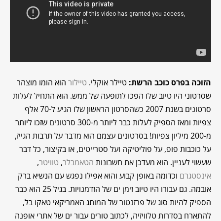
הזוכה בפרס כוכב הרשת:
טיילר אוקלי.
טיילור
הוא הומו מוצהר
שסרטוני היו טיוב שלו הפכו לתופעה של ממש. הוא התחיל לעלות
סרטונים בשנת 2007 כשהסרטון הראשון שלו הגיע ל-70 אלף
צפיות ומאז הספיק לעלות כבר ליותר מ-300 סרטונים שזכו ליותר
מ-200 מיליון צפיות! בסרטונים עצמם הוא מדבר על תרבות הגייז,
על כוכבות פופ, על פוליטיקה ועל סטרייטים, או בקיצור, כל דבר
שעשוי לעניין. הוא מעדכן את חשבונות
הטאמבלר
,
טוויטר
,
אינסטגרם
וכדומה באופן קבוע והוא אפילו נפגש עם הנשיא ברק
אובמה. גם עבורו היו טיוב זימן ים של הזדמנויות. בגיל 25 הוא כבר
הספיק להיות סוג של פרזנטור של המותג האמריקאי טאקו בל,
להתארח בסדרות טלוויזיה, לכתוב טורים עבור ים של אתרי אופנה