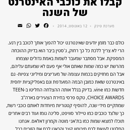
קבלו את כוכבי האינטרנט
של השנה
WhatsApp
Email
Twitter
Facebook
מערכת טינק
12 באוגוסט, 2014
כולם כבר מזמן יודעים שאינטרנט יכול להפוך אותך לכוכב בין רגע.
הרי לא צריך ללכת כל כך רחוק, ג'סטין ביבר הוא בדיוק ההוכחה
המספקת. אבל מסתבר שמעבר לשמות באמת גדולים שצמחו
מהרשת יש כמה שמות שאתם אולי אף פעם לא שמעתם עליהם,
אבל הם מחזיקים בכמות עצומה של מעריצים ומיליוני צפיות- גם
באינטרנט שזאת כמובן הבמה המועדפת וגם באפליקציות יחסית
חדשות כמו vine. בדיוק בגלל אותה ההצלחה החליטו ב-TEEN
CHOICE AWARDS, טקס פרסי בחירת הצעירים בארה"ב
שמתקיים מידי שנה, להוסיף קטגוריות מיוחדות לאותם כוכבי רשת,
כך שלצד כוכבים כמו טיילור סוויפט, סלינה גומז ועוד רבים אחרים
תוכלו למצוא שמות כמו בת'אני מוטה וקמרון דאלאס. אנחנו
החלטנו לעשות לכם סיכומון קצר והבאנו לכם את הזוכים בכל