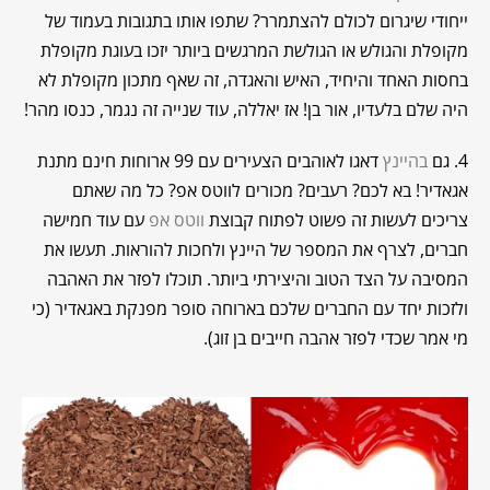
ייחודי שיגרום לכולם להצתמרר? שתפו אותו בתגובות בעמוד של
מקופלת והגולש או הגולשת המרגשים ביותר יזכו בעוגת מקופלת
בחסות האחד והיחיד, האיש והאגדה, זה שאף מתכון מקופלת לא
היה שלם בלעדיו, אור בן! אז יאללה, עוד שנייה זה נגמר, כנסו מהר!
4. גם
בהיינץ
דאגו לאוהבים הצעירים עם 99 ארוחות חינם מתנת
אגאדיר! בא לכם? רעבים? מכורים לווטס אפ? כל מה שאתם
צריכים לעשות זה פשוט לפתוח קבוצת
ווטס אפ
עם עוד חמישה
חברים, לצרף את המספר של היינץ ולחכות להוראות. תעשו את
המסיבה על הצד הטוב והיצירתי ביותר. תוכלו לפזר את האהבה
ולזכות יחד עם החברים שלכם בארוחה סופר מפנקת באגאדיר (כי
מי אמר שכדי לפזר אהבה חייבים בן זוג).