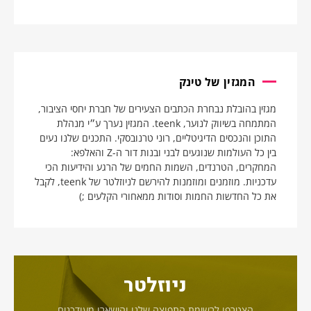
המגזין של טינק
מגזין בהובלת נבחרת הכתבים הצעירים של חברת יחסי הציבור,
המתמחה בשיווק לנוער, teenk. המגזין נערך ע״י מנהלת
התוכן והנכסים הדיגיטליים, רוני טרנובסקי. התכנים שלנו נעים
בין כל העולמות שנוגעים לבני ובנות דור ה-Z והאלפא:
המחקרים, הטרנדים, השמות החמים של הרגע והידיעות הכי
עדכניות. מוזמנים ומוזמנות להירשם לניוזלטר של teenk, לקבל
את כל החדשות החמות וסודות ממאחורי הקלעים ;)
ניוזלטר
הצטרפו לרשימת התפוצה שלנו והישארו מעודכנים