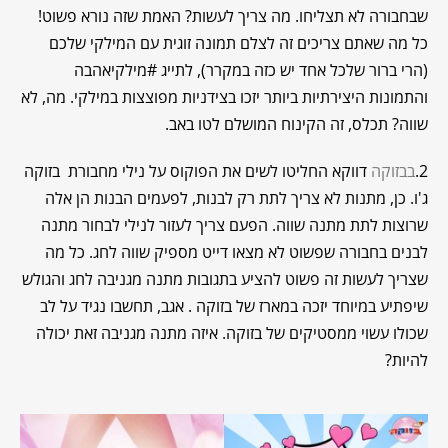
שבחבורה לא תצליחו. מה צריך לעשות? האמת שזה נורא פשוט!
כל מה שאתם צריכים זה לצלם תמונה זוגית עם המילקי שלכם
(הרי ברור שלכל אחד יש כזה במקרר), לתייג #מילקיאהבה
והתמונות היצירתיות ביותר יזכו בצידניות מפוצצות במילקי. מה, לא
שווה? תכלס, זה הקינוח המושלם לטו באב.
2.
בבזוקה
דווקא החליטו לשים את הפוקוס על נילי מחבורת בזוקה
ג'ו. כן, מתנות לא צריך לתת רק לבנות, לפעמים הבנות הן אלה
שרוצות לתת מתנה שווה. הפעם צריך לעזור לנילי לבחור מתנה
לבנים בחבורה שפשוט לא מצאו דייט מספיק שווה לחג. כל מה
שצריך לעשות זה פשוט להציע בתגובות מתנה מגניבה לחג והגולש
שיפתיע במיוחד יזכה במארז של בזוקה . אגב, תחשבו נגיד על לב
שכולו עשוי ממסטיקים של בזוקה. איזה מתנה מגניבה זאת יכולה
להיות?