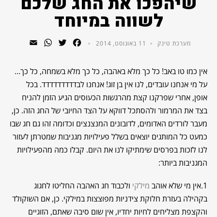
שיהפכו את החג שלכם
לשווה במיוחד
WhatsApp
Email
Twitter
Facebook
מערכת טינק
11 באוגוסט, 2014
אין כמו טו באב! כל כך מלא באהבה, כל כך מלא בשמחה, כל כך…
על מי אנחנו עובדים, לנו אין בן זוג! אנחנו לבדדדדדדדדד. בכל
אופן, אחרי שפרקנו קצת מהרגשות הכעוסים הגיע הזמן להניח
בצד את המרמור ולהסתכל דווקא על הצד החיובי של החג הזה. כן,
מעבר לורדים האדומים, לדובונים המנצנצים וכדומה זהו גם חג שבו
כמעט כל המותגים יוצאים בשלל פעילויות מגניבות שמטרתן לעזור
לנו לזכות בפרסים שימתיקו לנו את היום. קבלו כמה מהפעילויות
המגניבות ביותר:
1.אין מי שלא אוהב
מילקי
ולכבוד חג האהבה החליטו לחגוג
בקהילה בעזרת חלוקת צידניות מפוצצות במילקי. כן, אם השוקולד
והקצפת מצליחים לחיות יחדיו, אין שום סיבה שאתם, הזוגיים