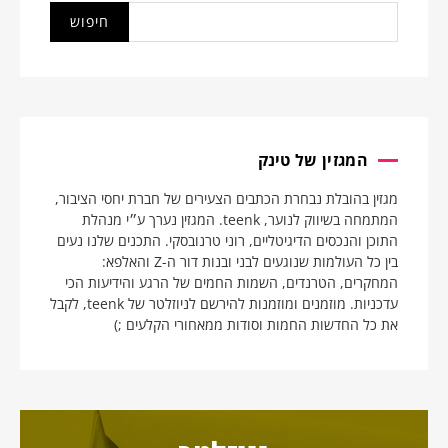
המגזין של טינק
מגזין בהובלת נבחרת הכתבים הצעירים של חברת יחסי הציבור,
המתמחה בשיווק לנוער, teenk. המגזין נערך ע״י מנהלת
התוכן והנכסים הדיגיטליים, רוני טרנובסקי. התכנים שלנו נעים
בין כל העולמות שנוגעים לבני ובנות דור ה-Z והאלפא:
המחקרים, הטרנדים, השמות החמים של הרגע והידיעות הכי
עדכניות. מוזמנים ומוזמנות להירשם לניוזלטר של teenk, לקבל
את כל החדשות החמות וסודות ממאחורי הקלעים ;)