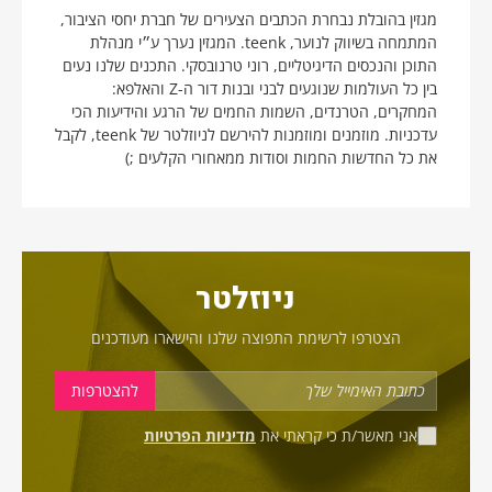
מגזין בהובלת נבחרת הכתבים הצעירים של חברת יחסי הציבור,
המתמחה בשיווק לנוער, teenk. המגזין נערך ע״י מנהלת
התוכן והנכסים הדיגיטליים, רוני טרנובסקי. התכנים שלנו נעים
בין כל העולמות שנוגעים לבני ובנות דור ה-Z והאלפא:
המחקרים, הטרנדים, השמות החמים של הרגע והידיעות הכי
עדכניות. מוזמנים ומוזמנות להירשם לניוזלטר של teenk, לקבל
את כל החדשות החמות וסודות ממאחורי הקלעים ;)
ניוזלטר
הצטרפו לרשימת התפוצה שלנו והישארו מעודכנים
אני מאשר/ת כי קראתי את
מדיניות הפרטיות