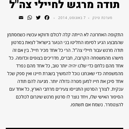
תודה מרגש לחיילי צה"ל
WhatsApp
Email
Twitter
Facebook
מערכת טינק
7 באוגוסט, 2014
התקופה האחרונה לא הייתה קלה לכולם ודווקא עכשיו כשמסתמן
שהמבצע הגיע לסיומו החליטו בני הנוער בישראל לצאת בסרטון
תודה מרגש עבור חיילי צה"ל. הרי כל אחד מכיר חייל. בין אם זה
מישהו מה
מ
שפחה הקרובה, חברים, מדריכים בצופים וכדומה. כל
אחד מהם נלחם כדי שלנו יהיה יותר טוב, כל אחד מהם נפרד
מהמשפחה כדי שאנחנו נוכל להמשיך בשגרת חיינו ואין ספק שכל
אחד סיכן את חייו למען מטרה גדולה יותר. מגיעה להם תודה
ענקית. לצורך הסרטון התגייסו צעירים מרחבי הארץ, כל אחד עם
הסיפור האישי שלו, ויחד נוצר לו סרטון מרגש שיגרום לכולכם
להצטמרר. נשמח אם תשתפו.