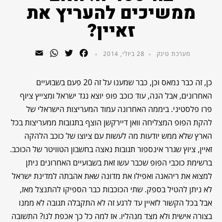
ממשיכים להעריץ את
זאיין?
WhatsApp
Email
Twitter
Facebook
מערכת טינק
28 ביולי, 2014
כן, זה כבר נמאס וכן, כבר שמענו על זה 20 פעם בשבועיים
האחרונים, אבל הנה, עוד כוכב פופ יוצא נגד ישראל ומצייץ ציוף
פרו פלסטיני. ביממה האחרונה עמוד המעריצות הישראלי של
להקת הפופ המצליחה וואן דיירקשן הוצף בתגובות ממעריצות בכל
הארץ שלא ממש יודעות מה לעשות עם ציוצו של כוכב הלהקה
זאיין, ציוץ שגרר אינספור תגובות נאצה בחשבון הטוויטר של הכוכב.
ברשימת כוכבי הפופ שכבר עשו זאת בשבועיים האחרונים ניתן
למצוא את ריהאנה ואפילו את מדונה שאת אהבתה למדינת ישראל
לא ניתן להטיל בספק. שתי הכוכבות כבר הספיקו להתנצל מאז,
אבל בכל הקשור לזאיין עד לרגע זה לא התקבלה תגובה לא ממנו
בצורה אישית ולא מצד מנהליו. אז למה כל כך אכפת לנו? התשובה