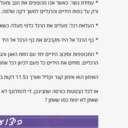
* עמידת גשר: כאשר אנו מכופפים את הגב ומעל
ורק על כפות הידיים והרגליים למשך דקה שלמה.
* העלאת רגל: מעלים את הרגל כלפי מעלה כשאנו במצב שכיבה.
* כף הרגל אל היד-מקרבים את כף הרגל אל היד ומחליפים X30 שנ
* התכופפות וסיבוב הידיים יחד עם הזזת האגן והג
הרגליים. מזיזים את הידיים כל פעם לכיוון רגל אחרת ועו
האימון הוא אימון קצר וקליל ואורך כ11.5 דקות בלבד!
אז לכל הבטטות כורסה שמבינכן, די להתלונן! לא צ
שאתן לא יפות כמו שאתן ?