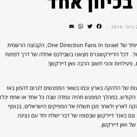
בכיוון אחד
WhatsApp
Email
Twitter
Facebook
2014
השבוע זה קורה, הפנינג פתיחת הקיץ המגניב במיוחד של One Direction Fans In Israel, הקבוצה הרשמית
אל.
לכל הדיירקשונרס מצאנו בשבילכם אחלה של דרך לפתוח
פעילויות והכי חשוב הרבה וואן דיירקשן!
ת של הלהקה בארץ וכמו בשאר המפגשים לגרום להמון באז
 הקודש.
במהלך המפגש תהיה עמדה שבה כל אחד או אחת יכלו
קה לארץ ולאחר מכן תשלח אל המפיקים הישראלים,
בנוסף
וגם באנר דיירקשן שבסופו של דבר ישלח יחד עם נציגה
ל וואן דיירקשן.