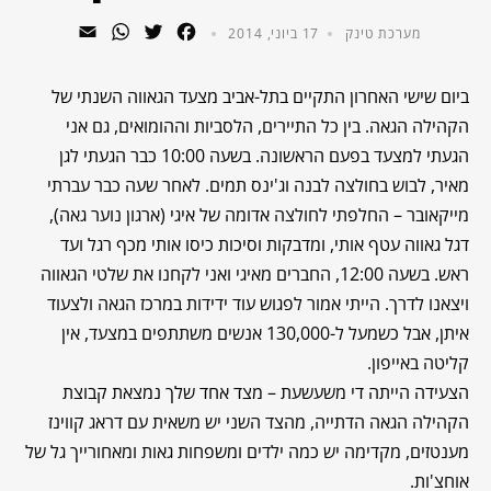
WhatsApp
Email
Twitter
Facebook
מערכת טינק
17 ביוני, 2014
ביום שישי האחרון התקיים בתל-אביב מצעד הגאווה השנתי של
הקהילה הגאה. בין כל התיירים, הלסביות וההומואים, גם אני
הגעתי למצעד בפעם הראשונה. בשעה 10:00 כבר הגעתי לגן
מאיר, לבוש בחולצה לבנה וג'ינס תמים. לאחר שעה כבר עברתי
מייקאובר – החלפתי לחולצה אדומה של איגי (ארגון נוער גאה),
דגל גאווה עטף אותי, ומדבקות וסיכות כיסו אותי מכף רגל ועד
ראש. בשעה 12:00, החברים מאיגי ואני לקחנו את שלטי הגאווה
ויצאנו לדרך. הייתי אמור לפגוש עוד ידידות במרכז הגאה ולצעוד
איתן, אבל כשמעל ל-130,000 אנשים משתתפים במצעד, אין
קליטה באייפון.
הצעידה הייתה די משעשעת – מצד אחד שלך נמצאת קבוצת
הקהילה הגאה הדתייה, מהצד השני יש משאית עם דראג קווינז
מענטזים, מקדימה יש כמה ילדים ומשפחות גאות ומאחורייך גל של
אוחצ'ות.