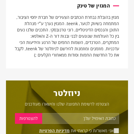
המגזין של טינק
מגזין בהובלת נבחרת הכתבים הצעירים של חברת יחסי הציבור,
המתמחה בשיווק לנוער, teenk. המגזין נערך ע״י מנהלת
התוכן והנכסים הדיגיטליים, רוני טרנובסקי. התכנים שלנו נעים
בין כל העולמות שנוגעים לבני ובנות דור ה-Z והאלפא:
המחקרים, הטרנדים, השמות החמים של הרגע והידיעות הכי
עדכניות. מוזמנים ומוזמנות להירשם לניוזלטר של teenk, לקבל
את כל החדשות החמות וסודות ממאחורי הקלעים ;)
ניוזלטר
הצטרפו לרשימת התפוצה שלנו והישארו מעודכנים
אני מאשר/ת כי קראתי את
מדיניות הפרטיות