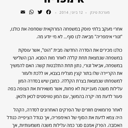
WhatsApp
Email
Twitter
Facebook
מערכת טינק
12 ביוני, 2014
אחרי מעקב בלתי פוסק במשפחה המרוקאית שסחפה את כולנו,
"זגורי אימפריה" מביאה לנו סוף… לא מי יודע מה.
כולנו מכירים את הסדרה החדשה מבית "הוט", אשר עוסקת
במשפחה שנמצאת תחת קללה לאחר מות הסבא. הבן השלישי
במשפחה, אביאל זגורי, נתון תחת התלבטות קשה: האם להמשיך
את הקריירה שלו בתור קצין מצליח בצבא, או ללכת ולעזור
למשפחתו שנמצאת בצרת הקללה. כמובן שיש בסדרה המון
עלילות משנה מעניינות לא פחות, אשר משאירות את הצופה בפה
פעור לדעת מה יקרה בהמשך, עם המון טוויסטים לכאן ולכאן.
לאחר פרומואים חוזרים של הפרקים האחרונים לסדרה, הקהל
היה צמא לדעת את הסוף של האימפריה, אך כגודל הציפייה כגודל
האכזבה. הפרק אמנם סגר כמה עלילות משנה משמעותיות, אך