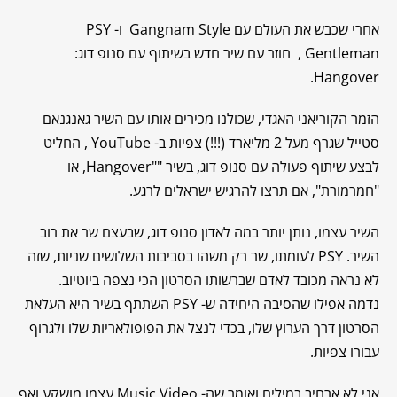
אחרי שכבש את העולם עם Gangnam Style ו- PSY
, Gentleman חוזר עם שיר חדש בשיתוף עם סנופ דוג:
Hangover.
הזמר הקוריאני האגדי, שכולנו מכירים אותו עם השיר גאנגנאם
סטייל שגרף מעל 2 מליארד (!!!) צפיות ב- YouTube , החליט
לבצע שיתוף פעולה עם סנופ דוג, בשיר ""Hangover, או
"חמרמורת", אם תרצו להרגיש ישראלים לרגע.
השיר עצמו, נותן יותר במה לאדון סנופ דוג, שבעצם שר את רוב
השיר. PSY לעומתו, שר רק משהו בסביבות השלושים שניות, שזה
לא נראה מכובד לאדם שברשותו הסרטון הכי נצפה ביוטיוב.
נדמה אפילו שהסיבה היחידה ש- PSY השתתף בשיר היא העלאת
הסרטון דרך הערוץ שלו, בכדי לנצל את הפופולאריות שלו ולגרוף
עבורו צפיות.
אני לא ארחיב במילים ואומר שה- Music Video עצמו מושקע ואף