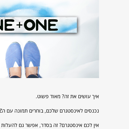
איך עושים את זה? מאוד פשוט.
נכנסים לאינסטגרם שלכם, בוחרים תמונה עם הPAEZ שלכם/מצלמים אחת חדשה ומתייגים Paez_one#
אין לכם אינסטגרם? זה בסדר, אפשר גם להעלות