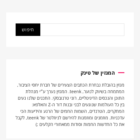
המגזין של טינק
מגזין בהובלת נבחרת הכתבים הצעירים של חברת יחסי הציבור,
המתמחה בשיווק לנוער, teenk. המגזין נערך ע״י מנהלת
התוכן והנכסים הדיגיטליים, רוני טרנובסקי. התכנים שלנו נעים
בין כל העולמות שנוגעים לבני ובנות דור ה-Z והאלפא:
המחקרים, הטרנדים, השמות החמים של הרגע והידיעות הכי
עדכניות. מוזמנים ומוזמנות להירשם לניוזלטר של teenk, לקבל
את כל החדשות החמות וסודות ממאחורי הקלעים ;)