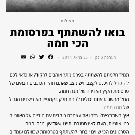
פעילות
בואו להשתתף בפרסומת
הכי חמה
WhatsApp
Email
Twitter
Facebook
מערכת טינק
25 במאי, 2014
תמיד חלמתם להשתתף בפרסומת?
אוהבים לרקוד? אז כדאי לכם
להתחיל להיכנס לקצב, ויש מצב שאתם תהיו הכוכבים הבאים של
פרסומת הקיץ האדירה של מנה חמה.
החל מהשבוע אתם יכולים לקחת חלק בקמפיין האודישנים הגדול
של
מנה חמה
!
איך משתתפים? צלמו את עצמכם רוקדים עם הידיים על האוזניים
כמו אוזניות, העלו לאינסטגרם ותייגו #אודישן_מנה_חמה
הסרטונים הכי שווים ייבחרו להשתתף בפרסומת שכווולם עומדים