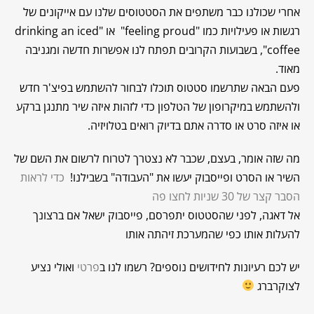
אחרי שכולנו כבר משתפים את הסטטוסים שלנו עם אייקונים של
רגשות או פעילויות כמו "feeling proud" או "drinking an iced
coffee", בשבועות הקרובים תפתח לנו אפשרות חדשה ומגניבה
מאוד.
פעם הבאה שתרשמו סטטוס תוכלו לבחור להשתמש בפיצ'ר חדש
ולהשתמש במיקרופון של הטלפון כדי לזהות איזה שיר מתנגן ברקע
או איזה סרט או סדרה אתם בדיוק רואים בטלויזיה.
מה שזה אומר, בעצם, שכבר לא נצטרך לטרוח לרשום את השם של
השיר או הסרט ופייסבוק יעשו את "העבודה" בשבילנו!
כדי לראות
הסבר קצר של 30 שניות לחצו פה
אל דאגה, לפני שהסטטוס יתפרסם, פייסבוק ישאל אם ברצונך
להעלות אותו כפי שהמערכת זיהתה אותו
יש לכם רעיונות לחידושים נוספים? רשמו לנו ב
פרטי
ואולי נציע
לצוקרברג