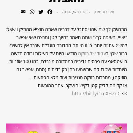
WhatsApp
Email
Twitter
Facebook
מערכת טינק
18 במאי, 2014
מתחשק לך שמישהו יסתכל על דברים שאתה מוציא מהתיק וישאל:
"יאייי, מאיפה לך?" ואתה תאמר בחיוך קטן ומנצח שאי אפשר
להשיג את זה יותר כי זו הייתה מהדורה מוגבלת שכבר אין להשיג?
ברור שכן! ב
עמוד של בזוקה
הודיעו היום על פעילות ורודה חדשה
בוואטסאפ עם פרסים נדירים במהדורה מוגבלת, כמו 100 אוזניות
מיוחדות של בזוקה שתשמעו בהן רק בדיחות (סתם, אפשר גם
מוזיקה), מחברות בזוקה מגניבות ועוד מלא הפתעות…
אז קדימה קליק קטן לקישור ועקבו אחר ההוראות
http://bit.ly/1mXH2nC
>>